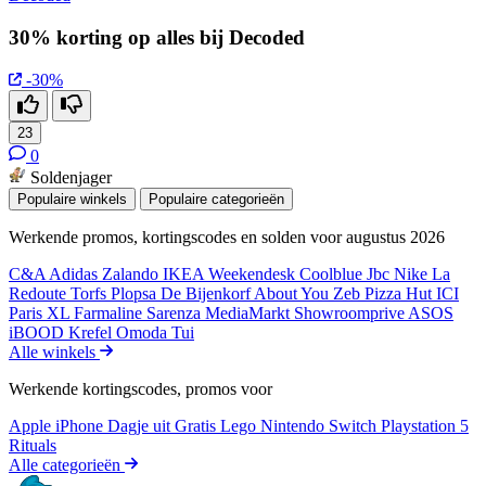
30% korting op alles bij Decoded
-30%
23
0
Soldenjager
Populaire winkels
Populaire categorieën
Werkende promos, kortingscodes en solden voor augustus 2026
C&A
Adidas
Zalando
IKEA
Weekendesk
Coolblue
Jbc
Nike
La
Redoute
Torfs
Plopsa
De Bijenkorf
About You
Zeb
Pizza Hut
ICI
Paris XL
Farmaline
Sarenza
MediaMarkt
Showroomprive
ASOS
iBOOD
Krefel
Omoda
Tui
Alle winkels
Werkende kortingscodes, promos voor
Apple iPhone
Dagje uit
Gratis
Lego
Nintendo Switch
Playstation 5
Rituals
Alle categorieën