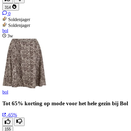
314
0
Soldenjager
Soldenjager
bol
3w
bol
Tot 65% korting op mode voor het hele gezin bij Bol
-65%
155