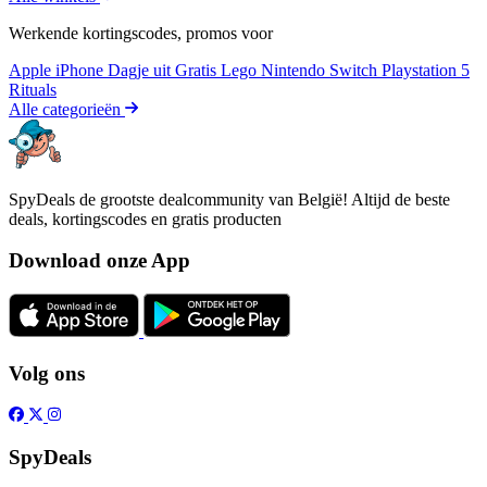
Werkende kortingscodes, promos voor
Apple iPhone
Dagje uit
Gratis
Lego
Nintendo Switch
Playstation 5
Rituals
Alle categorieën
SpyDeals de grootste dealcommunity van België! Altijd de beste
deals, kortingscodes en gratis producten
Download onze App
Volg ons
SpyDeals