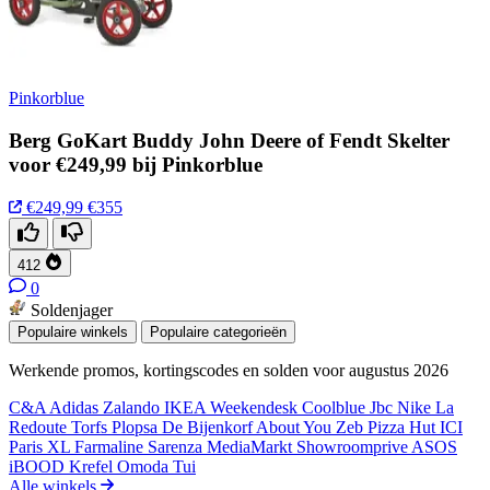
Pinkorblue
Berg GoKart Buddy John Deere of Fendt Skelter
voor €249,99 bij Pinkorblue
€249,99
€355
412
0
Soldenjager
Populaire winkels
Populaire categorieën
Werkende promos, kortingscodes en solden voor augustus 2026
C&A
Adidas
Zalando
IKEA
Weekendesk
Coolblue
Jbc
Nike
La
Redoute
Torfs
Plopsa
De Bijenkorf
About You
Zeb
Pizza Hut
ICI
Paris XL
Farmaline
Sarenza
MediaMarkt
Showroomprive
ASOS
iBOOD
Krefel
Omoda
Tui
Alle winkels