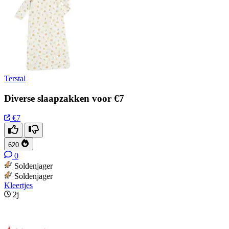
Terstal
Diverse slaapzakken voor €7
€7
620
0
Soldenjager
Soldenjager
Kleertjes
2j