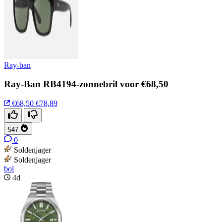
Ray-ban
Ray-Ban RB4194-zonnebril voor €68,50
€68,50
€78,89
547
0
Soldenjager
Soldenjager
bol
4d