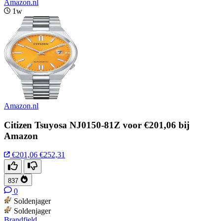
Amazon.nl
1w
Amazon.nl
Citizen Tsuyosa NJ0150-81Z voor €201,06 bij
Amazon
€201,06
€252,31
837
0
Soldenjager
Soldenjager
Brandfield