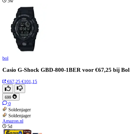
3w
bol
Casio G-Shock GBD-800-1BER voor €67,25 bij Bol
€67,25
€101,15
699
0
Soldenjager
Soldenjager
Amazon.nl
5d