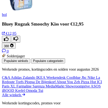
bol
Bluey Rugzak Smoochy Kiss voor €12,95
€12,95
388
0
Soldenjager
Populaire winkels
Populaire categorieën
Werkende promos, kortingscodes en solden voor augustus 2026
C&A
Adidas
Zalando
IKEA
Weekendesk
Coolblue
Jbc
Nike
La
Redoute
Torfs
Plopsa
De Bijenkorf
About You
Zeb
Pizza Hut
ICI
Paris XL
Farmaline
Sarenza
MediaMarkt
Showroomprive
ASOS
iBOOD
Krefel
Omoda
Tui
Alle winkels
Werkende kortingscodes, promos voor