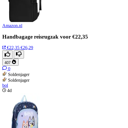
Amazon.nl
Handbagage reisrugzak voor €22,35
€22,35
€26,29
407
0
Soldenjager
Soldenjager
bol
4d