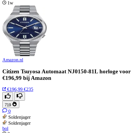
1w
Amazon.nl
Citizen Tsuyosa Automaat NJ0150-81L horloge voor
€196,99 bij Amazon
€196,99
€235
719
0
Soldenjager
Soldenjager
bol