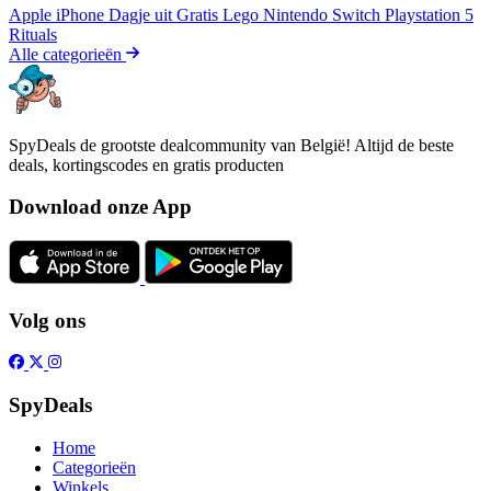
Apple iPhone
Dagje uit
Gratis
Lego
Nintendo Switch
Playstation 5
Rituals
Alle categorieën
SpyDeals de grootste dealcommunity van België! Altijd de beste
deals, kortingscodes en gratis producten
Download onze App
Volg ons
SpyDeals
Home
Categorieën
Winkels