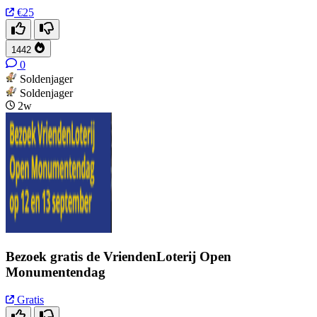
€25
1442
0
Soldenjager
Soldenjager
2w
Bezoek gratis de VriendenLoterij Open
Monumentendag
Gratis