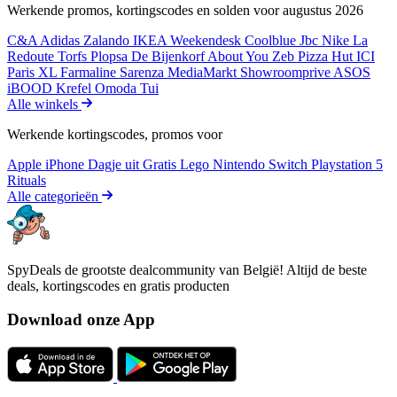
Werkende promos, kortingscodes en solden voor augustus 2026
C&A
Adidas
Zalando
IKEA
Weekendesk
Coolblue
Jbc
Nike
La
Redoute
Torfs
Plopsa
De Bijenkorf
About You
Zeb
Pizza Hut
ICI
Paris XL
Farmaline
Sarenza
MediaMarkt
Showroomprive
ASOS
iBOOD
Krefel
Omoda
Tui
Alle winkels
Werkende kortingscodes, promos voor
Apple iPhone
Dagje uit
Gratis
Lego
Nintendo Switch
Playstation 5
Rituals
Alle categorieën
SpyDeals de grootste dealcommunity van België! Altijd de beste
deals, kortingscodes en gratis producten
Download onze App