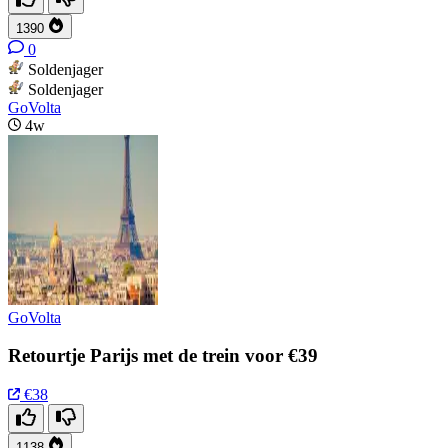
1390
0
Soldenjager
Soldenjager
GoVolta
4w
GoVolta
Retourtje Parijs met de trein voor €39
€38
1138