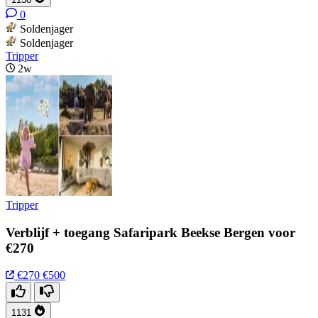
0
Soldenjager
Soldenjager
Tripper
2w
Tripper
Verblijf + toegang Safaripark Beekse Bergen voor
€270
€270
€500
1131