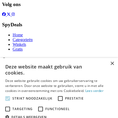
Volg ons
SpyDeals
Home
Categorieën
Winkels
Gratis
Over
×
Deze website maakt gebruik van
Over ons
cookies.
Contact
Publicatieregels
Deze website gebruikt cookies om uw gebruikerservaring te
verbeteren. Door onze website te gebruiken, stemt u in met alle
Legal
cookies in overeenstemming met ons Cookiebeleid.
Lees verder
STRIKT NOODZAKELIJK
PRESTATIE
Privacy
Cookieverklaring
Algemene Voorwaarden
TARGETING
FUNCTIONEEL
Disclaimer
DETAILS WEERGEVEN