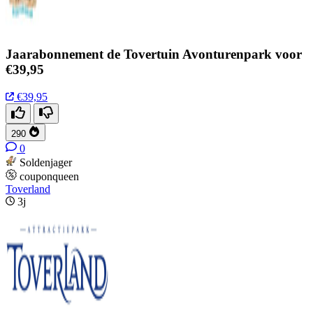
Jaarabonnement de Tovertuin Avonturenpark voor
€39,95
€39,95
290
0
Soldenjager
couponqueen
Toverland
3j