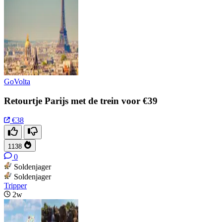
GoVolta
Retourtje Parijs met de trein voor €39
€38
1138
0
Soldenjager
Soldenjager
Tripper
2w