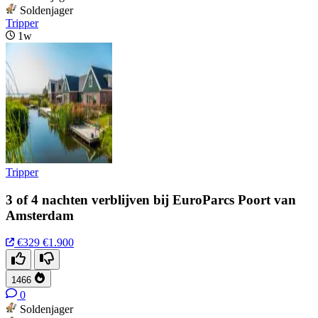
Soldenjager
Tripper
1w
Tripper
3 of 4 nachten verblijven bij EuroParcs Poort van
Amsterdam
€329
€1.900
1466
0
Soldenjager