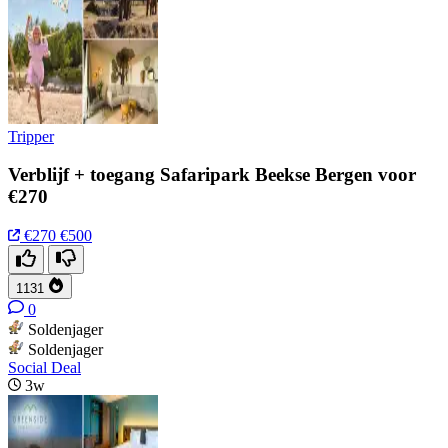
Tripper
Verblijf + toegang Safaripark Beekse Bergen voor
€270
€270
€500
1131
0
Soldenjager
Soldenjager
Social Deal
3w