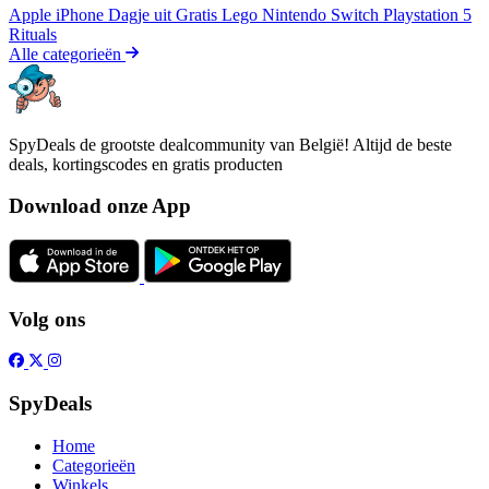
Apple iPhone
Dagje uit
Gratis
Lego
Nintendo Switch
Playstation 5
Rituals
Alle categorieën
SpyDeals de grootste dealcommunity van België! Altijd de beste
deals, kortingscodes en gratis producten
Download onze App
Volg ons
SpyDeals
Home
Categorieën
Winkels