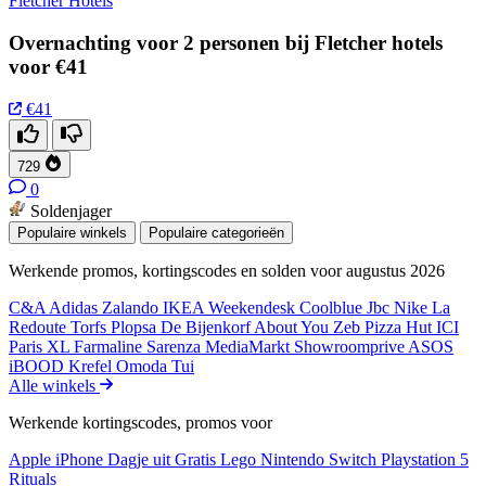
Fletcher Hotels
Overnachting voor 2 personen bij Fletcher hotels
voor €41
€41
729
0
Soldenjager
Populaire winkels
Populaire categorieën
Werkende promos, kortingscodes en solden voor augustus 2026
C&A
Adidas
Zalando
IKEA
Weekendesk
Coolblue
Jbc
Nike
La
Redoute
Torfs
Plopsa
De Bijenkorf
About You
Zeb
Pizza Hut
ICI
Paris XL
Farmaline
Sarenza
MediaMarkt
Showroomprive
ASOS
iBOOD
Krefel
Omoda
Tui
Alle winkels
Werkende kortingscodes, promos voor
Apple iPhone
Dagje uit
Gratis
Lego
Nintendo Switch
Playstation 5
Rituals