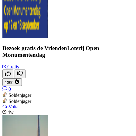
Bezoek gratis de VriendenLoterij Open
Monumentendag
Gratis
1390
0
Soldenjager
Soldenjager
GoVolta
4w