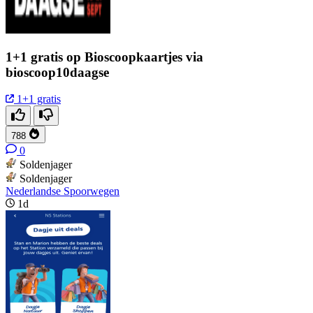
1+1 gratis op Bioscoopkaartjes via
bioscoop10daagse
1+1 gratis
788
0
Soldenjager
Soldenjager
Nederlandse Spoorwegen
1d