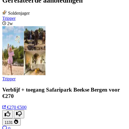
Gerelateerde aanbiedingen
Soldenjager
Tripper
2w
Tripper
Verblijf + toegang Safaripark Beekse Bergen voor
€270
€270
€500
1131
0