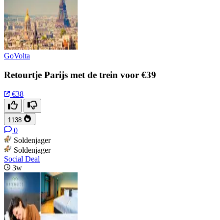
GoVolta
Retourtje Parijs met de trein voor €39
€38
1138
0
Soldenjager
Soldenjager
Social Deal
3w