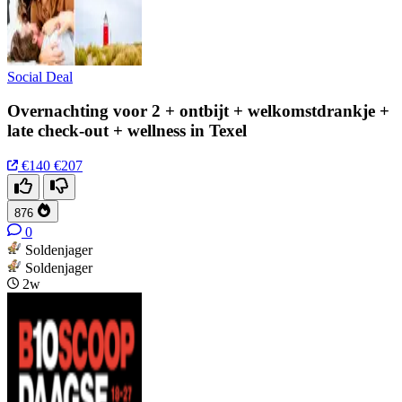
Social Deal
Overnachting voor 2 + ontbijt + welkomstdrankje +
late check-out + wellness in Texel
€140
€207
876
0
Soldenjager
Soldenjager
2w