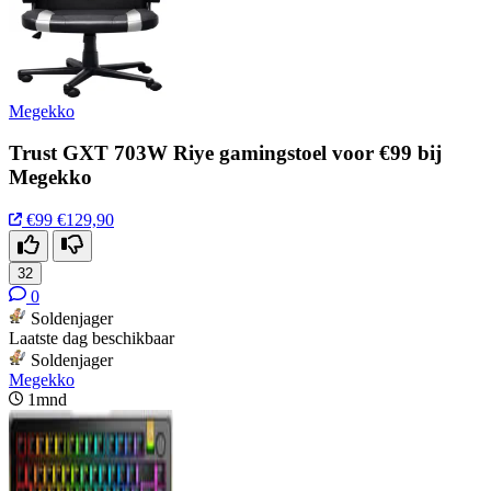
Megekko
Trust GXT 703W Riye gamingstoel voor €99 bij
Megekko
€99
€129,90
32
0
Soldenjager
Laatste dag beschikbaar
Soldenjager
Megekko
1mnd