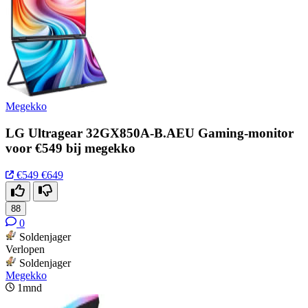
Megekko
LG Ultragear 32GX850A-B.AEU Gaming-monitor
voor €549 bij megekko
€549
€649
88
0
Soldenjager
Verlopen
Soldenjager
Megekko
1mnd