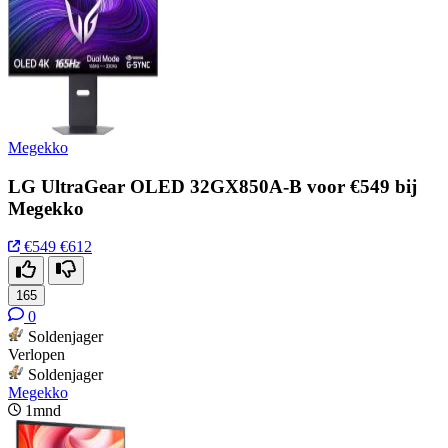
Megekko
LG UltraGear OLED 32GX850A-B voor €549 bij
Megekko
€549
€612
165
0
Soldenjager
Verlopen
Soldenjager
Megekko
1mnd