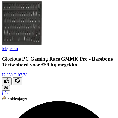
Megekko
Glorious PC Gaming Race GMMK Pro - Barebone
Toetsenbord voor €59 bij megekko
€59
€107,78
86
0
Soldenjager