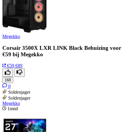
Megekko
Corsair 3500X LXR LINK Black Behuizing voor
€59 bij Megekko
€59
€89
168
0
Soldenjager
Soldenjager
Megekko
1mnd