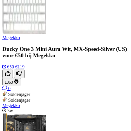
Megekko
Ducky One 3 Mini Aura Wit, MX-Speed-Silver (US)
voor €50 bij Megekko
€50
€119
1063
0
Soldenjager
Soldenjager
Megekko
3w