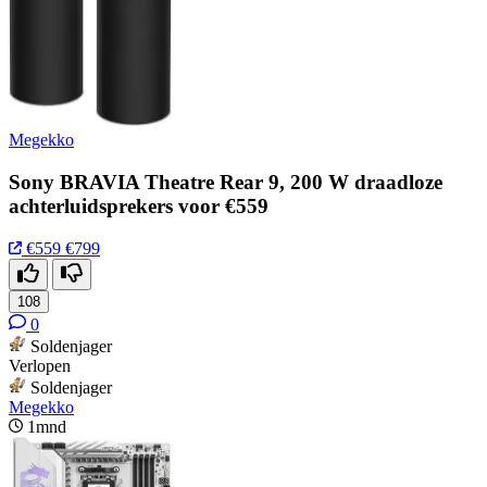
Megekko
Sony BRAVIA Theatre Rear 9, 200 W draadloze
achterluidsprekers voor €559
€559
€799
108
0
Soldenjager
Verlopen
Soldenjager
Megekko
1mnd