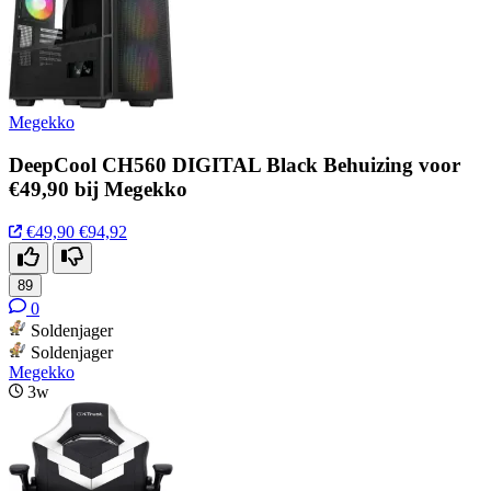
Megekko
DeepCool CH560 DIGITAL Black Behuizing voor
€49,90 bij Megekko
€49,90
€94,92
89
0
Soldenjager
Soldenjager
Megekko
3w