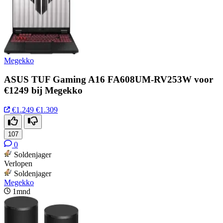
Megekko
ASUS TUF Gaming A16 FA608UM-RV253W voor
€1249 bij Megekko
€1.249
€1.309
107
0
Soldenjager
Verlopen
Soldenjager
Megekko
1mnd