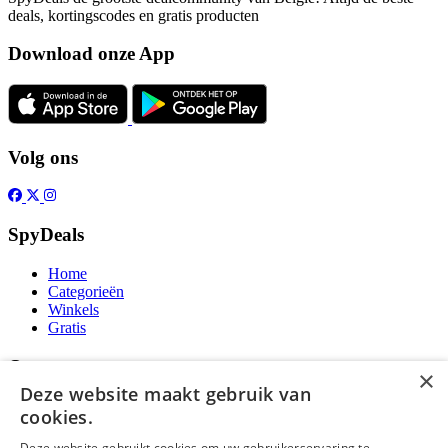
deals, kortingscodes en gratis producten
Download onze App
Volg ons
SpyDeals
Home
Categorieën
Winkels
Gratis
Over
×
Deze website maakt gebruik van
Over ons
cookies.
Contact
Publicatieregels
Deze website gebruikt cookies om uw gebruikerservaring te