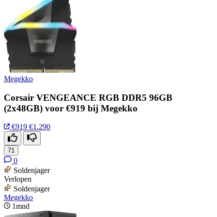
Megekko
Corsair VENGEANCE RGB DDR5 96GB
(2x48GB) voor €919 bij Megekko
€919
€1.290
71
0
Soldenjager
Verlopen
Soldenjager
Megekko
1mnd