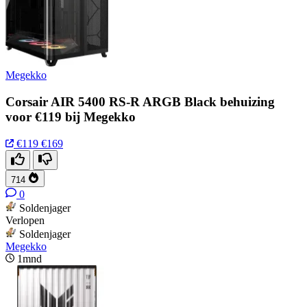
Megekko
Corsair AIR 5400 RS-R ARGB Black behuizing
voor €119 bij Megekko
€119
€169
714
0
Soldenjager
Verlopen
Soldenjager
Megekko
1mnd