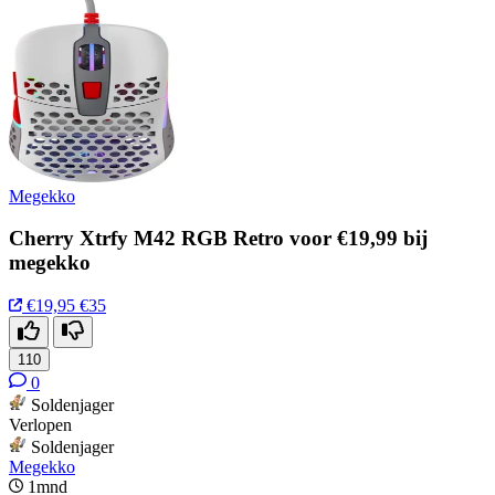
Megekko
Cherry Xtrfy M42 RGB Retro voor €19,99 bij
megekko
€19,95
€35
110
0
Soldenjager
Verlopen
Soldenjager
Megekko
1mnd