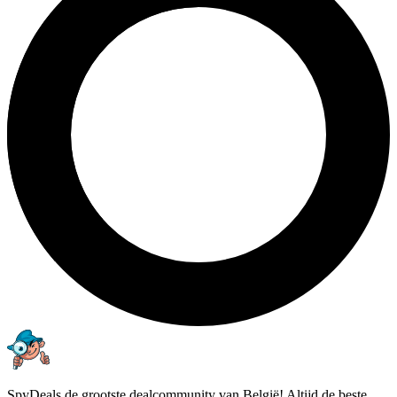
SpyDeals de grootste dealcommunity van België! Altijd de beste