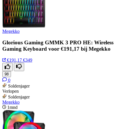
Megekko
Glorious Gaming GMMK 3 PRO HE: Wireless
Gaming Keyboard voor €191,17 bij Megekko
€191,17
€349
98
0
Soldenjager
Verlopen
Soldenjager
Megekko
1mnd