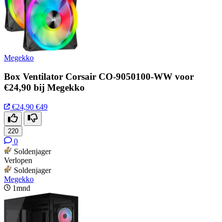
Megekko
Box Ventilator Corsair CO-9050100-WW voor
€24,90 bij Megekko
€24,90
€49
220
0
Soldenjager
Verlopen
Soldenjager
Megekko
1mnd