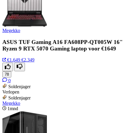
Megekko
ASUS TUF Gaming A16 FA608PP-QT005W 16"
Ryzen 9 RTX 5070 Gaming laptop voor €1649
€1.649
€2.349
78
0
Soldenjager
Verlopen
Soldenjager
Megekko
1mnd