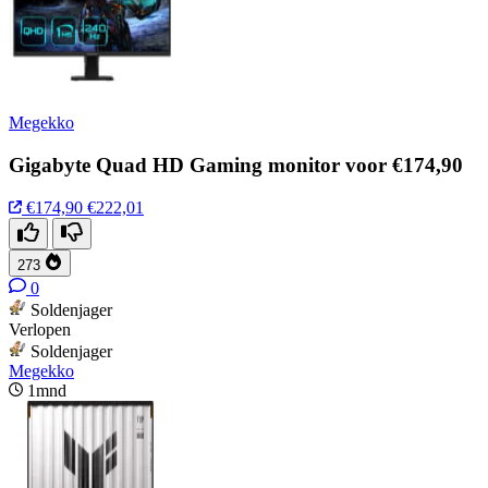
Megekko
Gigabyte Quad HD Gaming monitor voor €174,90
€174,90
€222,01
273
0
Soldenjager
Verlopen
Soldenjager
Megekko
1mnd