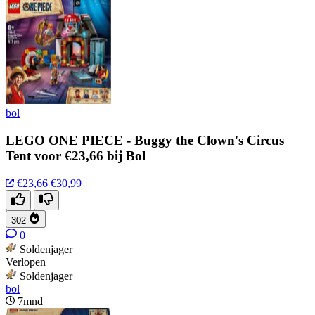
bol
LEGO ONE PIECE - Buggy the Clown's Circus
Tent voor €23,66 bij Bol
€23,66
€30,99
302
0
Soldenjager
Verlopen
Soldenjager
bol
7mnd