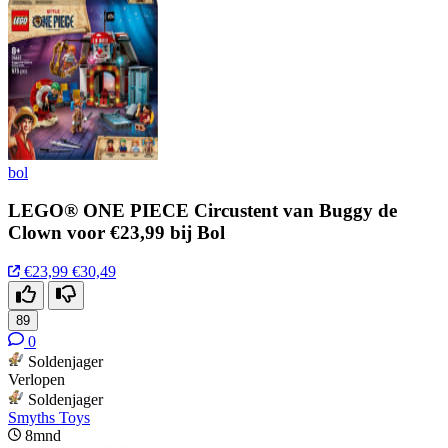
bol
LEGO® ONE PIECE Circustent van Buggy de
Clown voor €23,99 bij Bol
€23,99
€30,49
89
0
Soldenjager
Verlopen
Soldenjager
Smyths Toys
8mnd