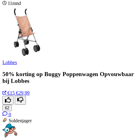
11mnd
Lobbes
50% korting op Buggy Poppenwagen Opvouwbaar
bij Lobbes
€15
€29,99
62
0
Soldenjager