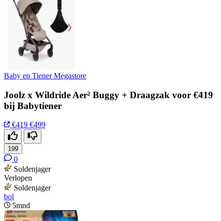
Baby en Tiener Megastore
Joolz x Wildride Aer² Buggy + Draagzak voor €419
bij Babytiener
€419
€499
199
0
Soldenjager
Verlopen
Soldenjager
bol
5mnd