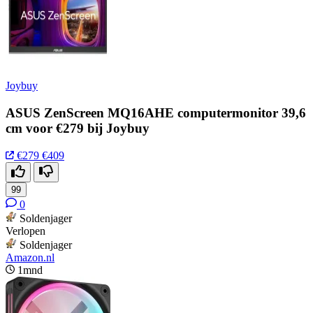
Joybuy
ASUS ZenScreen MQ16AHE computermonitor 39,6
cm voor €279 bij Joybuy
€279
€409
99
0
Soldenjager
Verlopen
Soldenjager
Amazon.nl
1mnd