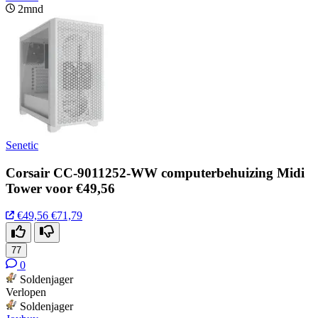
2mnd
Senetic
Corsair CC-9011252-WW computerbehuizing Midi
Tower voor €49,56
€49,56
€71,79
77
0
Soldenjager
Verlopen
Soldenjager