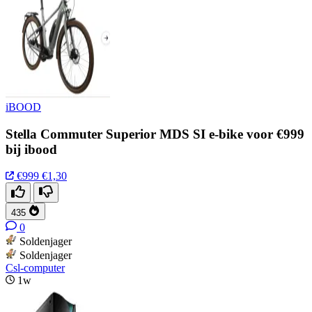
iBOOD
Stella Commuter Superior MDS SI e-bike voor €999
bij ibood
€999
€1,30
435
0
Soldenjager
Soldenjager
Csl-computer
1w