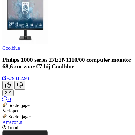
Coolblue
Philips 1000 series 27E2N1110/00 computer monitor
68,6 cm voor €7 bij Coolblue
€79
€82,93
219
0
Soldenjager
Verlopen
Soldenjager
Amazon.nl
1mnd