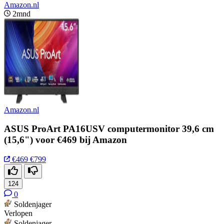
Amazon.nl
2mnd
Amazon.nl
ASUS ProArt PA16USV computermonitor 39,6 cm
(15,6") voor €469 bij Amazon
€469
€799
124
0
Soldenjager
Verlopen
Soldenjager