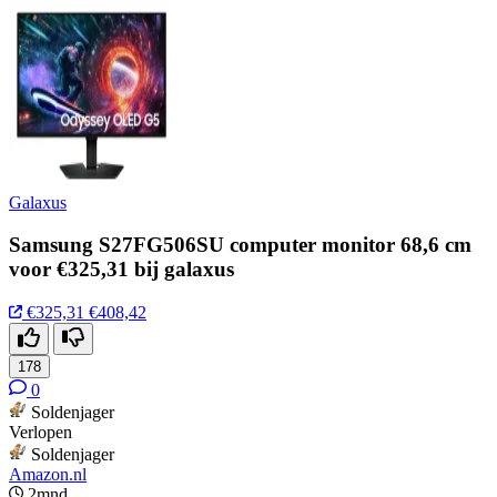
Galaxus
Samsung S27FG506SU computer monitor 68,6 cm
voor €325,31 bij galaxus
€325,31
€408,42
178
0
Soldenjager
Verlopen
Soldenjager
Amazon.nl
2mnd