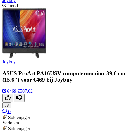
Joybuy
2mnd
Joybuy
ASUS ProArt PA16USV computermonitor 39,6 cm
(15,6") voor €469 bij Joybuy
€469
€507,02
78
0
Soldenjager
Verlopen
Soldenjager