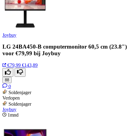
Joybuy
LG 24BA450-B computermonitor 60,5 cm (23.8")
voor €79,99 bij Joybuy
€79,99
€143,89
88
0
Soldenjager
Verlopen
Soldenjager
Joybuy
1mnd