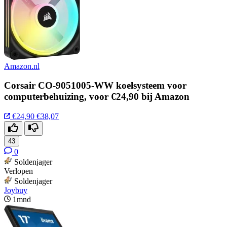
Amazon.nl
Corsair CO-9051005-WW koelsysteem voor
computerbehuizing, voor €24,90 bij Amazon
€24,90
€38,07
43
0
Soldenjager
Verlopen
Soldenjager
Joybuy
1mnd