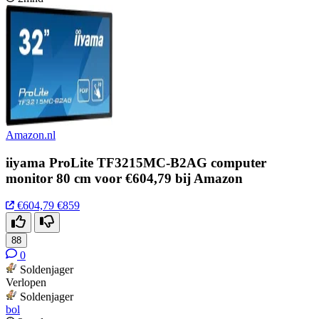
Amazon.nl
iiyama ProLite TF3215MC-B2AG computer
monitor 80 cm voor €604,79 bij Amazon
€604,79
€859
88
0
Soldenjager
Verlopen
Soldenjager
bol