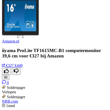
Amazon.nl
iiyama ProLite TF1615MC-B1 computermonitor
39,6 cm voor €327 bij Amazon
€327
€449
89
0
Soldenjager
Verlopen
Soldenjager
NBB.com
1mnd