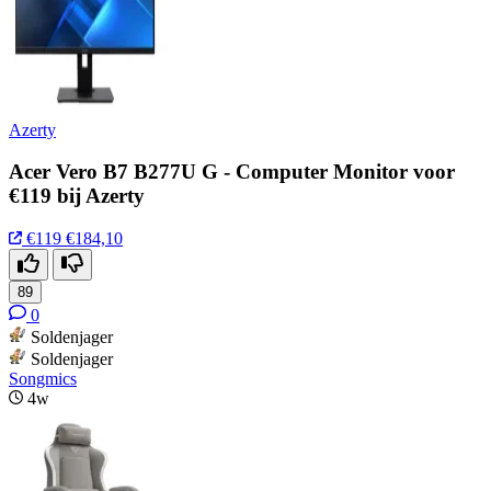
Azerty
Acer Vero B7 B277U G - Computer Monitor voor
€119 bij Azerty
€119
€184,10
89
0
Soldenjager
Soldenjager
Songmics
4w