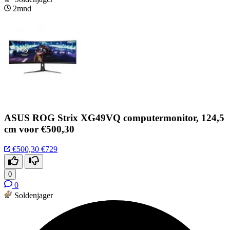
2mnd
ASUS ROG Strix XG49VQ computermonitor, 124,5
cm voor €500,30
€500,30
€729
0
0
Soldenjager