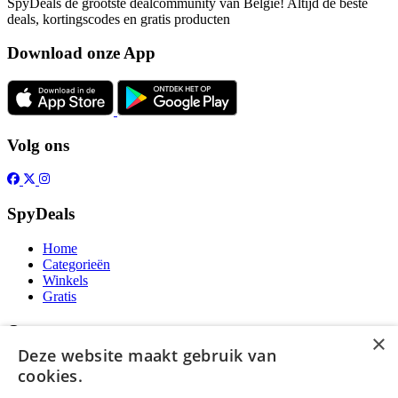
SpyDeals de grootste dealcommunity van België! Altijd de beste
deals, kortingscodes en gratis producten
Download onze App
Volg ons
SpyDeals
Home
Categorieën
Winkels
Gratis
Over
×
Deze website maakt gebruik van
Over ons
cookies.
Contact
Publicatieregels