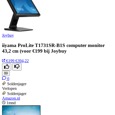
Joybuy
iiyama ProLite T1731SR-B1S computer monitor
43,2 cm (voor €199 bij Joybuy
€199
€394,22
89
0
Soldenjager
Verlopen
Soldenjager
Amazon.nl
1mnd