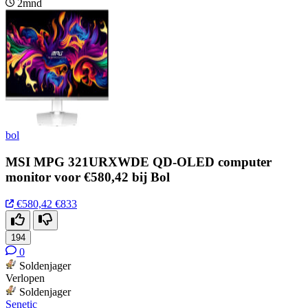
2mnd
bol
MSI MPG 321URXWDE QD-OLED computer
monitor voor €580,42 bij Bol
€580,42
€833
194
0
Soldenjager
Verlopen
Soldenjager
Senetic