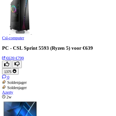
Csl-computer
PC - CSL Sprint 5593 (Ryzen 5) voor €639
€639
€799
1375
0
Soldenjager
Soldenjager
Azerty
2w