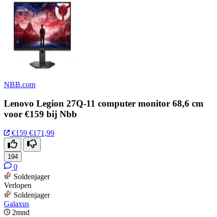
NBB.com
Lenovo Legion 27Q-11 computer monitor 68,6 cm
voor €159 bij Nbb
€159
€171,99
194
0
Soldenjager
Verlopen
Soldenjager
Galaxus
2mnd