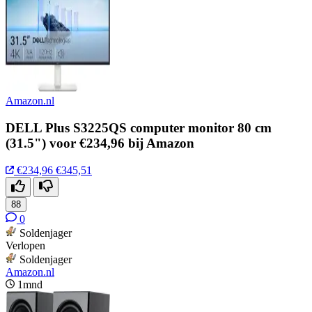
Amazon.nl
DELL Plus S3225QS computer monitor 80 cm
(31.5") voor €234,96 bij Amazon
€234,96
€345,51
88
0
Soldenjager
Verlopen
Soldenjager
Amazon.nl
1mnd