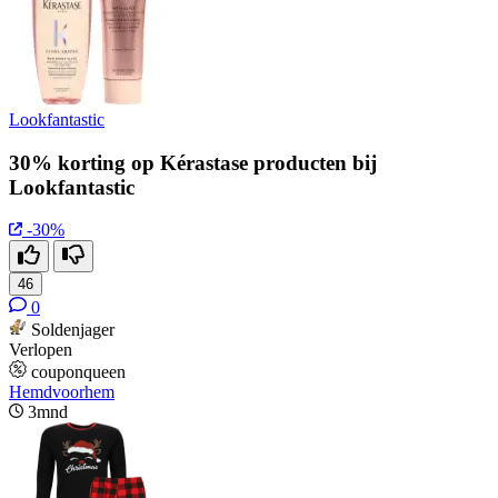
Lookfantastic
30% korting op Kérastase producten bij
Lookfantastic
-30%
46
0
Soldenjager
Verlopen
couponqueen
Hemdvoorhem
3mnd