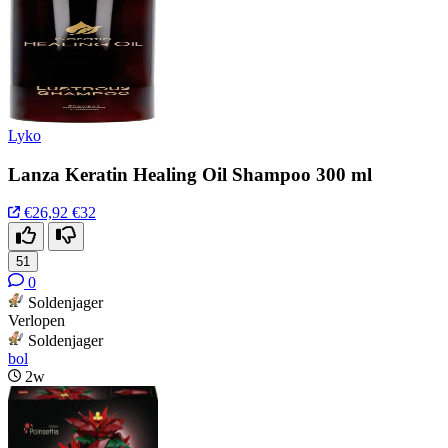
Lyko
Lanza Keratin Healing Oil Shampoo 300 ml
€26,92
€32
51
0
Soldenjager
Verlopen
Soldenjager
bol
2w