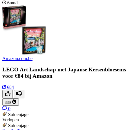
6mnd
Amazon.com.be
LEGO Art Landschap met Japanse Kersenbloesems
voor €84 bij Amazon
€84
339
0
Soldenjager
Verlopen
Soldenjager