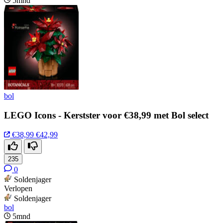
5mnd
bol
LEGO Icons - Kerstster voor €38,99 met Bol select
€38,99
€42,99
235
0
Soldenjager
Verlopen
Soldenjager
bol
5mnd