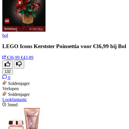
bol
LEGO Icons Kerstster Poinsettia voor €36,99 bij Bol
€36,99
€43,89
132
0
Soldenjager
Verlopen
Soldenjager
Lookfantastic
3mnd