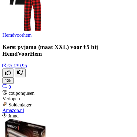
Hemdvoorhem
Kerst pyjama (maat XXL) voor €5 bij
HemdVoorHem
€5
€39,95
135
0
couponqueen
Verlopen
Soldenjager
Amazon.nl
3mnd