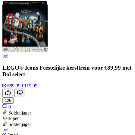
bol
LEGO® Icons Feestelijke kersttrein voor €89,99 met
Bol select
€89,99
€119,99
126
0
Soldenjager
Verlopen
Soldenjager
bol