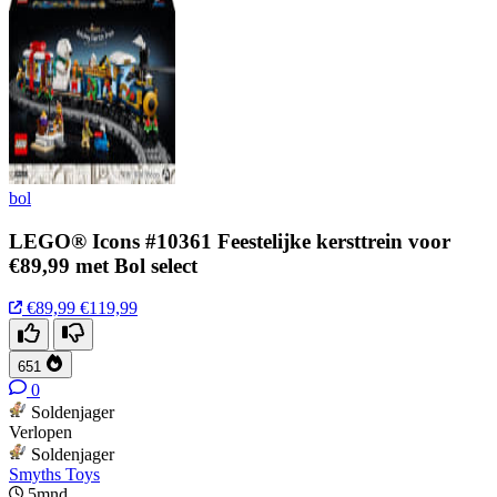
bol
LEGO® Icons #10361 Feestelijke kersttrein voor
€89,99 met Bol select
€89,99
€119,99
651
0
Soldenjager
Verlopen
Soldenjager
Smyths Toys
5mnd