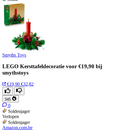
Smyths Toys
LEGO Kersttafeldecoratie voor €19,90 bij
smythstoys
€19,90
€32,82
345
0
Soldenjager
Verlopen
Soldenjager
Amazon.com.be