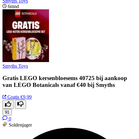
Smyths Toys
6mnd
Smyths Toys
Gratis LEGO kersenbloesems 40725 bij aankoop
van LEGO Botanicals vanaf €40 bij Smyths
Gratis
€9,99
91
0
Soldenjager