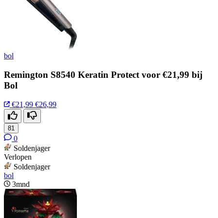
bol
Remington S8540 Keratin Protect voor €21,99 bij
Bol
€21,99
€26,99
81
0
Soldenjager
Verlopen
Soldenjager
bol
3mnd