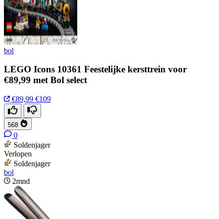
bol
LEGO Icons 10361 Feestelijke kersttrein voor
€89,99 met Bol select
€89,99
€109
568
0
Soldenjager
Verlopen
Soldenjager
bol
2mnd