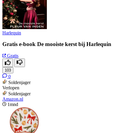
Harlequin
Gratis e-book ​De mooiste kerst bij Harlequin
Gratis
103
0
Soldenjager
Verlopen
Soldenjager
Amazon.nl
1mnd