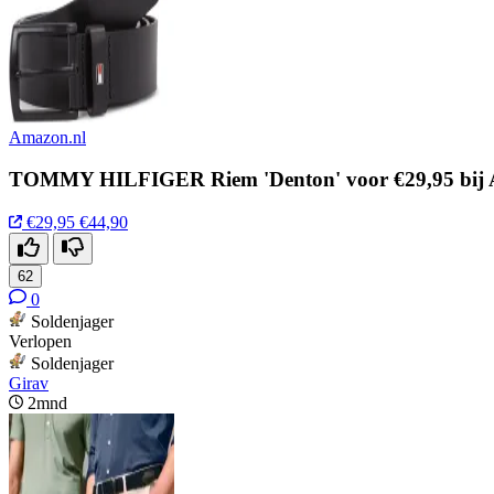
Amazon.nl
TOMMY HILFIGER Riem 'Denton' voor €29,95 bij
€29,95
€44,90
62
0
Soldenjager
Verlopen
Soldenjager
Girav
2mnd