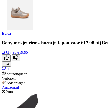
Berca
Bopy meisjes riemschoentje Japan voor €17,98 bij Be
€17,98
€59,95
124
0
couponqueen
Verlopen
Soldenjager
Amazon.nl
2mnd