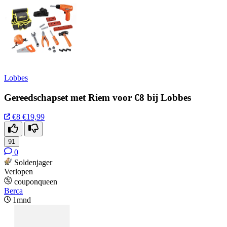
Lobbes
Gereedschapset met Riem voor €8 bij Lobbes
€8
€19,99
91
0
Soldenjager
Verlopen
couponqueen
Berca
1mnd