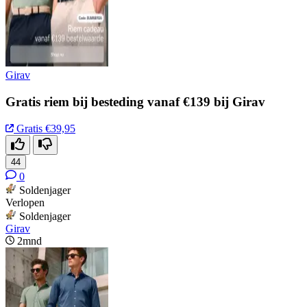
Girav
Gratis riem bij besteding vanaf €139 bij Girav
Gratis
€39,95
44
0
Soldenjager
Verlopen
Soldenjager
Girav
2mnd