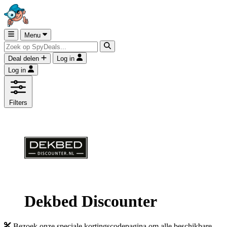
Menu
Deal delen
Log in
Log in
Filters
Dekbed Discounter
Bezoek onze speciale kortingscodepagina om alle beschikbare