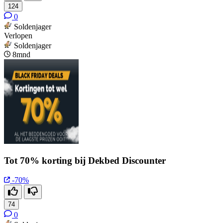
124
0
Soldenjager
Verlopen
Soldenjager
8mnd
Tot 70% korting bij Dekbed Discounter
-70%
74
0