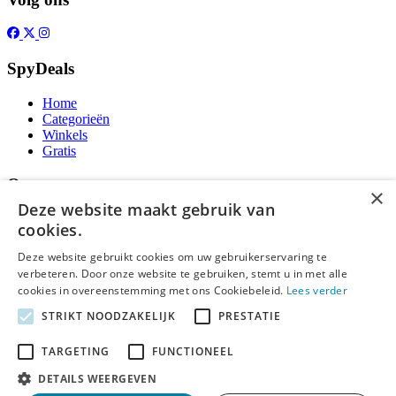
SpyDeals
Home
Categorieën
Winkels
Gratis
Over
×
Deze website maakt gebruik van
Over ons
cookies.
Contact
Publicatieregels
Deze website gebruikt cookies om uw gebruikerservaring te
verbeteren. Door onze website te gebruiken, stemt u in met alle
Legal
cookies in overeenstemming met ons Cookiebeleid.
Lees verder
STRIKT NOODZAKELIJK
PRESTATIE
Privacy
Cookieverklaring
Algemene Voorwaarden
TARGETING
FUNCTIONEEL
Disclaimer
DETAILS WEERGEVEN
Notice and Takedown