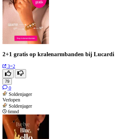
2+1 gratis op kralenarmbanden bij Lucardi
3=2
79
0
Soldenjager
Verlopen
Soldenjager
6mnd