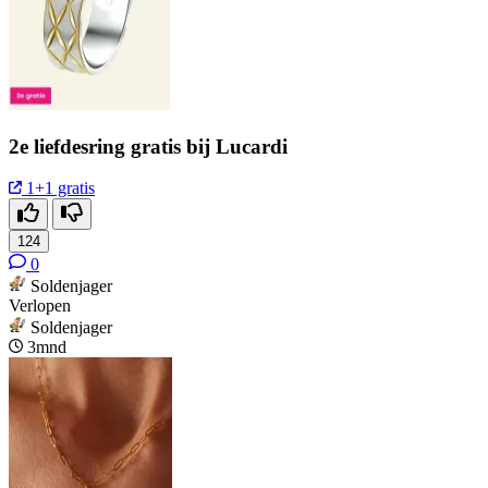
2e liefdesring gratis bij Lucardi
1+1 gratis
124
0
Soldenjager
Verlopen
Soldenjager
3mnd