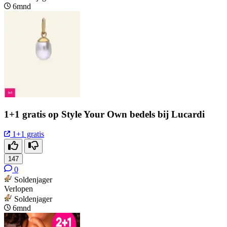
6mnd
1+1 gratis op Style Your Own bedels bij Lucardi
1+1 gratis
147
0
Soldenjager
Verlopen
Soldenjager
6mnd