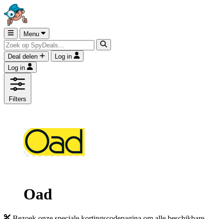
Menu
Deal delen
Log in
Log in
Filters
Oad
Bezoek onze speciale kortingscodepagina om alle beschikbare