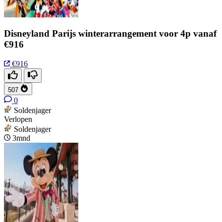
Disneyland Parijs winterarrangement voor 4p vanaf
€916
€916
507
0
Soldenjager
Verlopen
Soldenjager
3mnd