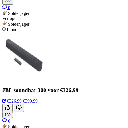
222
0
Soldenjager
Verlopen
Soldenjager
8mnd
JBL soundbar 300 voor €326,99
€326,99
€399,99
182
0
Soldenjager