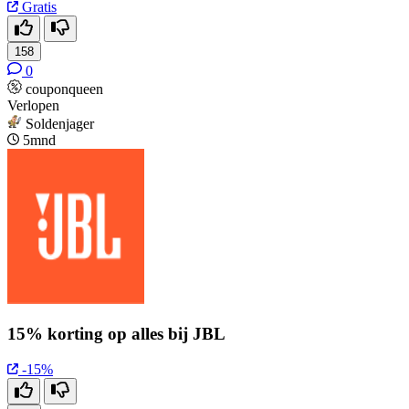
Gratis
158
0
couponqueen
Verlopen
Soldenjager
5mnd
15% korting op alles bij JBL
-15%