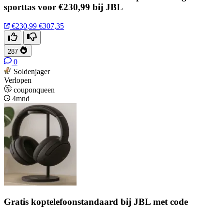
sporttas voor €230,99 bij JBL
€230,99
€307,35
287
0
Soldenjager
Verlopen
couponqueen
4mnd
Gratis koptelefoonstandaard bij JBL met code