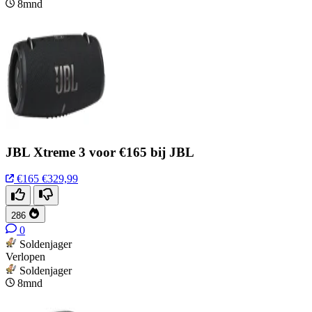
8mnd
JBL Xtreme 3 voor €165 bij JBL
€165
€329,99
286
0
Soldenjager
Verlopen
Soldenjager
8mnd