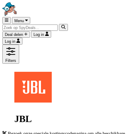
Menu
Deal delen
Log in
Log in
Filters
JBL
Bezoek onze speciale kortingscodepagina om alle beschikbare