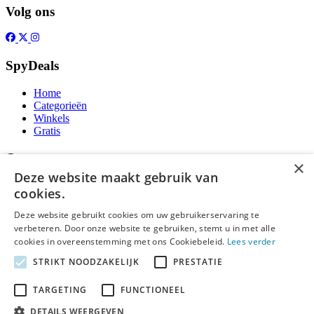
Volg ons
SpyDeals
Home
Categorieën
Winkels
Gratis
Over
×
Deze website maakt gebruik van
Over ons
cookies.
Contact
Publicatieregels
Deze website gebruikt cookies om uw gebruikerservaring te
verbeteren. Door onze website te gebruiken, stemt u in met alle
Legal
cookies in overeenstemming met ons Cookiebeleid.
Lees verder
STRIKT NOODZAKELIJK
PRESTATIE
Privacy
Cookieverklaring
Algemene Voorwaarden
TARGETING
FUNCTIONEEL
Disclaimer
DETAILS WEERGEVEN