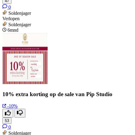
47
0
Soldenjager
Verlopen
Soldenjager
6mnd
10% extra korting op de sale van Pip Studio
-10%
53
0
Soldenjager