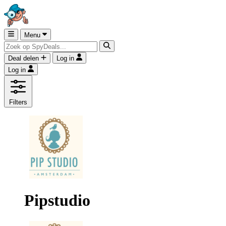
Menu
Deal delen
Log in
Log in
Filters
Pipstudio