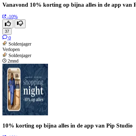
Vanavond 10% korting op bijna alles in de app van 
-10%
37
0
Soldenjager
Verlopen
Soldenjager
2mnd
10% korting op bijna alles in de app van Pip Studio