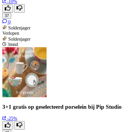
-10%
37
0
Soldenjager
Verlopen
Soldenjager
3mnd
3+1 gratis op geselecteerd porselein bij Pip Studio
-25%