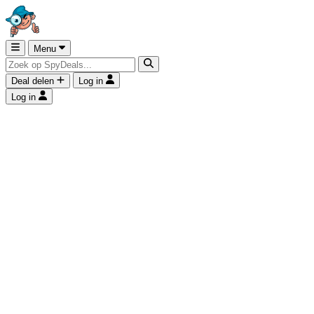
Menu
Deal delen
Log in
Log in