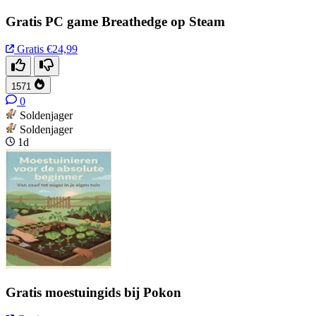
Gratis PC game Breathedge op Steam
Gratis
€24,99
1571
0
Soldenjager
Soldenjager
1d
Gratis moestuingids bij Pokon