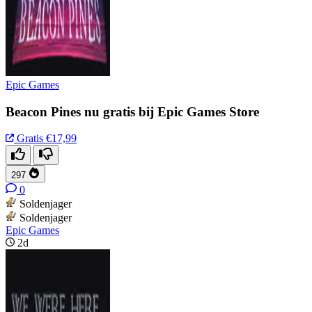
Epic Games
Beacon Pines nu gratis bij Epic Games Store
Gratis
€17,99
297
0
Soldenjager
Soldenjager
Epic Games
2d