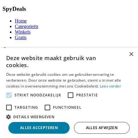
SpyDeals
Home
Categorieën
Winkels
Gratis
Over
×
Deze website maakt gebruik van
Over ons
cookies.
Contact
Publicatieregels
Deze website gebruikt cookies om uw gebruikerservaring te
verbeteren. Door onze website te gebruiken, stemt u in met alle
Legal
cookies in overeenstemming met ons Cookiebeleid.
Lees verder
STRIKT NOODZAKELIJK
PRESTATIE
Privacy
Cookieverklaring
Algemene Voorwaarden
TARGETING
FUNCTIONEEL
Disclaimer
DETAILS WEERGEVEN
Notice and Takedown
ALLES ACCEPTEREN
ALLES AFWIJZEN
Copyright ©
SpyDeals
2026. Alle rechten voorbehouden.