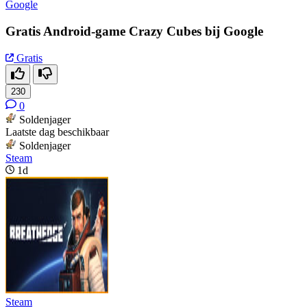
Google
Gratis Android-game Crazy Cubes bij Google
Gratis
230
0
Soldenjager
Laatste dag beschikbaar
Soldenjager
Steam
1d
Steam