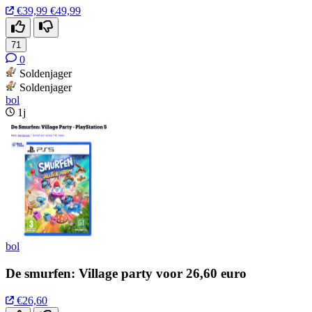
€39,99
€49,99
71
0
Soldenjager
Soldenjager
bol
1j
bol
De smurfen: Village party voor 26,60 euro
€26,60