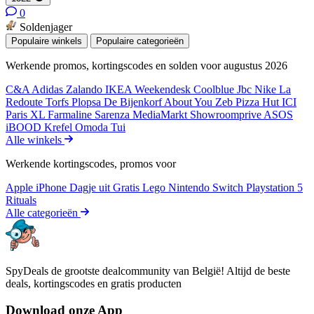
0
Soldenjager
Populaire winkels
Populaire categorieën
Werkende promos, kortingscodes en solden voor augustus 2026
C&A
Adidas
Zalando
IKEA
Weekendesk
Coolblue
Jbc
Nike
La
Redoute
Torfs
Plopsa
De Bijenkorf
About You
Zeb
Pizza Hut
ICI
Paris XL
Farmaline
Sarenza
MediaMarkt
Showroomprive
ASOS
iBOOD
Krefel
Omoda
Tui
Alle winkels
Werkende kortingscodes, promos voor
Apple iPhone
Dagje uit
Gratis
Lego
Nintendo Switch
Playstation 5
Rituals
Alle categorieën
SpyDeals de grootste dealcommunity van België! Altijd de beste
deals, kortingscodes en gratis producten
Download onze App