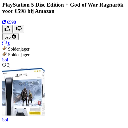
PlayStation 5 Disc Edition + God of War Ragnarök
voor €598 bij Amazon
€598
576
0
Soldenjager
Soldenjager
bol
3j
bol