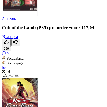
Amazon.nl
Cult of the Lamb (PS5) pre-order voor €117,04
€117,04
239
0
Soldenjager
Soldenjager
bol
1d