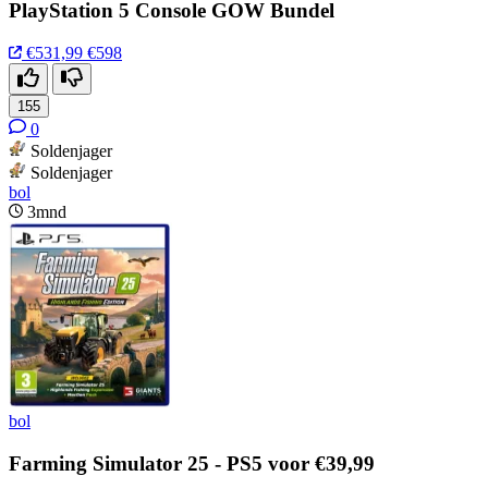
PlayStation 5 Console GOW Bundel
€531,99
€598
155
0
Soldenjager
Soldenjager
bol
3mnd
bol
Farming Simulator 25 - PS5 voor €39,99