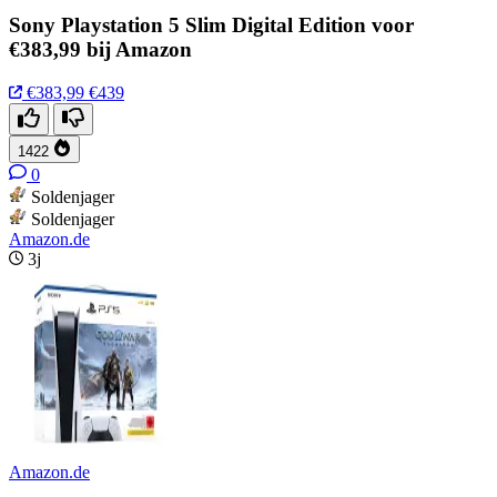
Sony Playstation 5 Slim Digital Edition voor
€383,99 bij Amazon
€383,99
€439
1422
0
Soldenjager
Soldenjager
Amazon.de
3j
Amazon.de