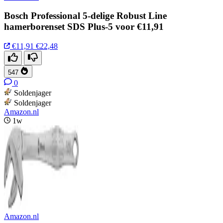
Bosch Professional 5-delige Robust Line
hamerborenset SDS Plus-5 voor €11,91
€11,91
€22,48
547
0
Soldenjager
Soldenjager
Amazon.nl
1w
Amazon.nl