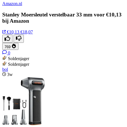
Amazon.nl
Stanley Moersleutel verstelbaar 33 mm voor €10,13
bij Amazon
€10,13
€18,07
769
0
Soldenjager
Soldenjager
bol
3w