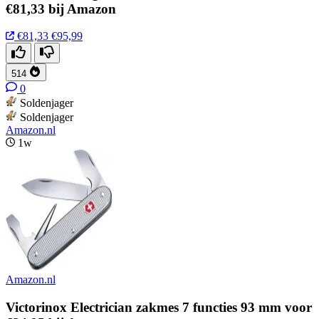
€81,33 bij Amazon
€81,33
€95,99
514
0
Soldenjager
Soldenjager
Amazon.nl
1w
Amazon.nl
Victorinox Electrician zakmes 7 functies 93 mm voor