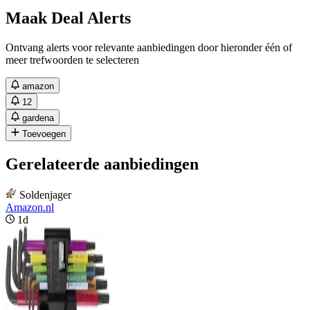
Maak Deal Alerts
Ontvang alerts voor relevante aanbiedingen door hieronder één of
meer trefwoorden te selecteren
amazon
12
gardena
Toevoegen
Gerelateerde aanbiedingen
Soldenjager
Amazon.nl
1d