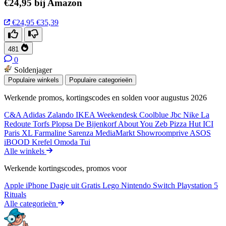
€24,95 bij Amazon
€24,95
€35,39
481
0
Soldenjager
Populaire winkels
Populaire categorieën
Werkende promos, kortingscodes en solden voor augustus 2026
C&A
Adidas
Zalando
IKEA
Weekendesk
Coolblue
Jbc
Nike
La
Redoute
Torfs
Plopsa
De Bijenkorf
About You
Zeb
Pizza Hut
ICI
Paris XL
Farmaline
Sarenza
MediaMarkt
Showroomprive
ASOS
iBOOD
Krefel
Omoda
Tui
Alle winkels
Werkende kortingscodes, promos voor
Apple iPhone
Dagje uit
Gratis
Lego
Nintendo Switch
Playstation 5
Rituals
Alle categorieën