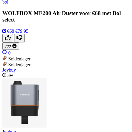
bol
WOLFBOX MF200 Air Duster voor €68 met Bol
select
€68
€79,95
722
0
Soldenjager
Soldenjager
Joybuy
3w
Joybuy