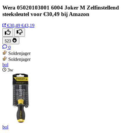
Wera 05020103001 6004 Joker M Zelfinstellend
steeksleutel voor €30,49 bij Amazon
€30,49
€43,19
523
0
Soldenjager
Soldenjager
bol
3w
bol