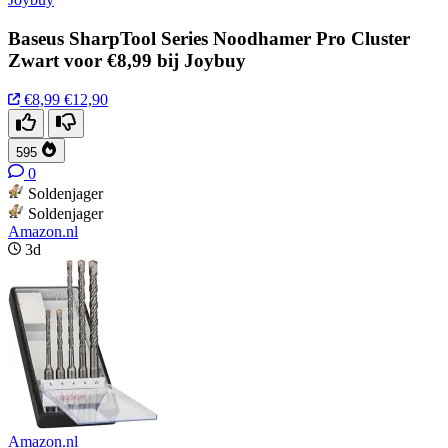
Baseus SharpTool Series Noodhamer Pro Cluster
Zwart voor €8,99 bij Joybuy
€8,99
€12,90
595
0
Soldenjager
Soldenjager
Amazon.nl
3d
Amazon.nl