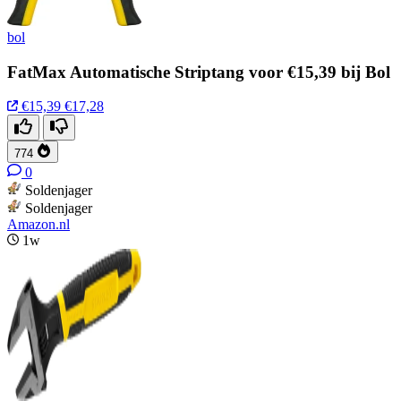
bol
FatMax Automatische Striptang voor €15,39 bij Bol
€15,39
€17,28
774
0
Soldenjager
Soldenjager
Amazon.nl
1w