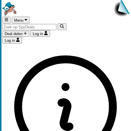
Menu
Deal delen
Log in
Log in