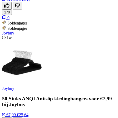
178
0
Soldenjager
Soldenjager
Joybuy
1w
Joybuy
50 Stuks ANQI Antislip kledinghangers voor €7,99
bij Joybuy
€7,99
€25,64