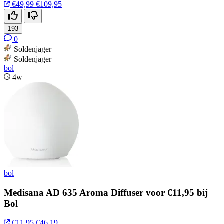
€49,99
€109,95
193
0
Soldenjager
Soldenjager
bol
4w
bol
Medisana AD 635 Aroma Diffuser voor €11,95 bij
Bol
€11,95
€46,19