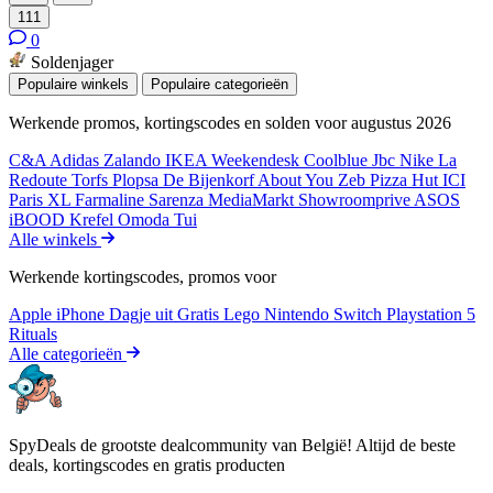
111
0
Soldenjager
Populaire winkels
Populaire categorieën
Werkende promos, kortingscodes en solden voor augustus 2026
C&A
Adidas
Zalando
IKEA
Weekendesk
Coolblue
Jbc
Nike
La
Redoute
Torfs
Plopsa
De Bijenkorf
About You
Zeb
Pizza Hut
ICI
Paris XL
Farmaline
Sarenza
MediaMarkt
Showroomprive
ASOS
iBOOD
Krefel
Omoda
Tui
Alle winkels
Werkende kortingscodes, promos voor
Apple iPhone
Dagje uit
Gratis
Lego
Nintendo Switch
Playstation 5
Rituals
Alle categorieën
SpyDeals de grootste dealcommunity van België! Altijd de beste
deals, kortingscodes en gratis producten