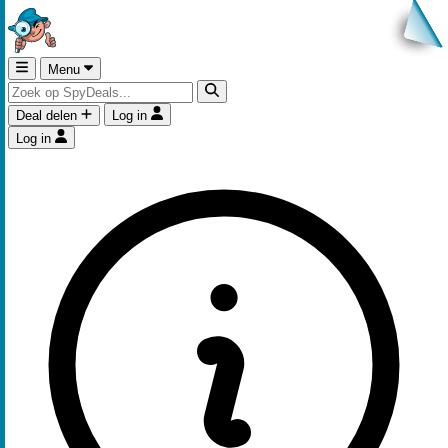
Menu
Deal delen
Log in
Log in