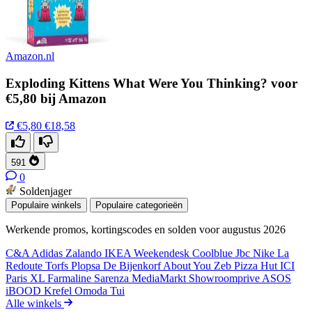
Amazon.nl
Exploding Kittens What Were You Thinking? voor
€5,80 bij Amazon
€5,80
€18,58
591
0
Soldenjager
Populaire winkels
Populaire categorieën
Werkende promos, kortingscodes en solden voor augustus 2026
C&A
Adidas
Zalando
IKEA
Weekendesk
Coolblue
Jbc
Nike
La
Redoute
Torfs
Plopsa
De Bijenkorf
About You
Zeb
Pizza Hut
ICI
Paris XL
Farmaline
Sarenza
MediaMarkt
Showroomprive
ASOS
iBOOD
Krefel
Omoda
Tui
Alle winkels