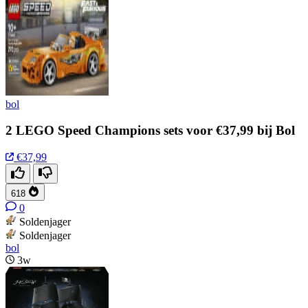
bol
2 LEGO Speed Champions sets voor €37,99 bij Bol
€37,99
618
0
Soldenjager
Soldenjager
bol
3w