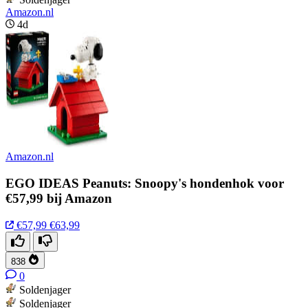
Amazon.nl
4d
Amazon.nl
EGO IDEAS Peanuts: Snoopy's hondenhok voor
€57,99 bij Amazon
€57,99
€63,99
838
0
Soldenjager
Soldenjager