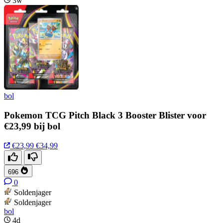
3w
bol
Pokemon TCG Pitch Black 3 Booster Blister voor
€23,99 bij bol
€23,99
€34,99
696
0
Soldenjager
Soldenjager
bol
4d