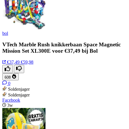
bol
VTech Marble Rush knikkerbaan Space Magnetic
Mission Set XL300E voor €37,49 bij Bol
€37,49
€59,98
608
0
Soldenjager
Soldenjager
Facebook
3w