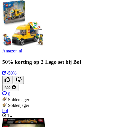
Amazon.nl
50% korting op 2 Lego set bij Bol
-50%
692
0
Soldenjager
Soldenjager
bol
1w