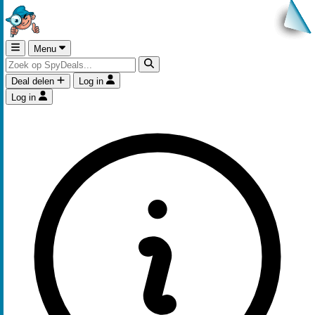
Menu
Deal delen
Log in
Log in