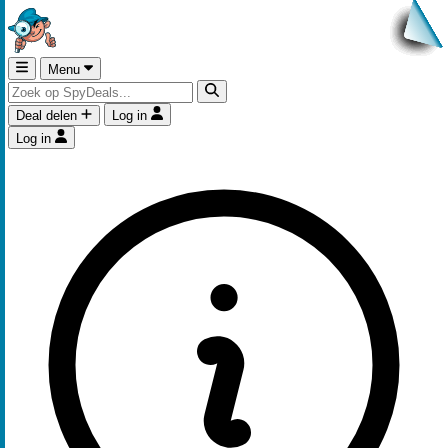
Menu
Deal delen
Log in
Log in