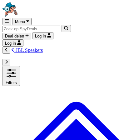
Menu
Deal delen
Log in
Log in
JBL Speakers
Filters