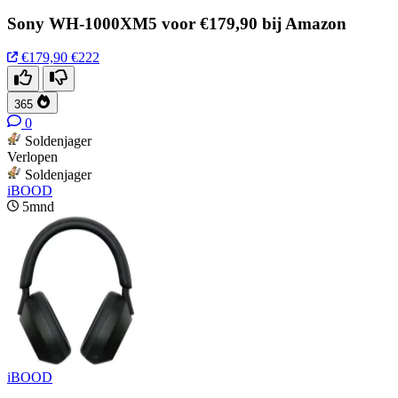
Sony WH-1000XM5 voor €179,90 bij Amazon
€179,90
€222
365
0
Soldenjager
Verlopen
Soldenjager
iBOOD
5mnd
iBOOD