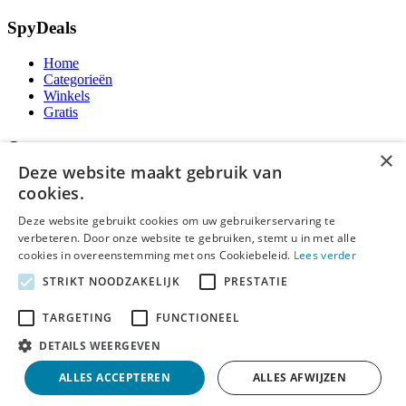
SpyDeals
Home
Categorieën
Winkels
Gratis
Over
×
Deze website maakt gebruik van
Over ons
cookies.
Contact
Publicatieregels
Deze website gebruikt cookies om uw gebruikerservaring te
verbeteren. Door onze website te gebruiken, stemt u in met alle
Legal
cookies in overeenstemming met ons Cookiebeleid.
Lees verder
STRIKT NOODZAKELIJK
PRESTATIE
Privacy
Cookieverklaring
Algemene Voorwaarden
TARGETING
FUNCTIONEEL
Disclaimer
DETAILS WEERGEVEN
Notice and Takedown
ALLES ACCEPTEREN
ALLES AFWIJZEN
Copyright ©
SpyDeals
2026. Alle rechten voorbehouden.