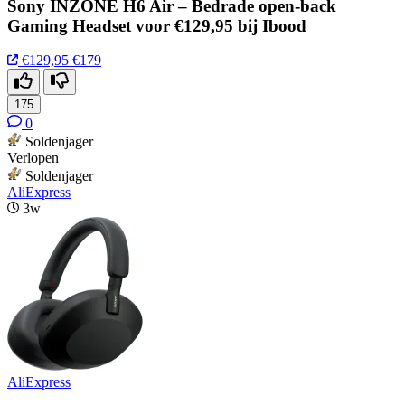
Sony INZONE H6 Air – Bedrade open-back
Gaming Headset voor €129,95 bij Ibood
€129,95
€179
175
0
Soldenjager
Verlopen
Soldenjager
AliExpress
3w
AliExpress