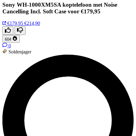
Sony WH-1000XM5SA koptelefoon met Noise
Cancelling Incl. Soft Case voor €179,95
€179,95
€214,90
604
0
Soldenjager