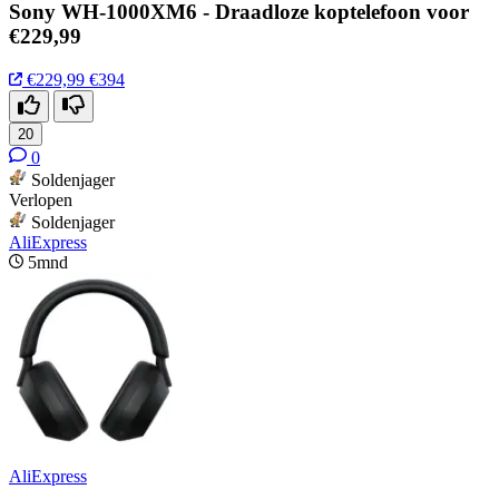
Sony WH-1000XM6 - Draadloze koptelefoon voor
€229,99
€229,99
€394
20
0
Soldenjager
Verlopen
Soldenjager
AliExpress
5mnd
AliExpress