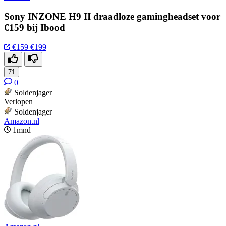
Sony INZONE H9 II draadloze gamingheadset voor
€159 bij Ibood
€159
€199
71
0
Soldenjager
Verlopen
Soldenjager
Amazon.nl
1mnd