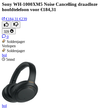
Sony WH-1000XM5 Noise Cancelling draadloze
hoofdtelefoon voor €184,31
€184,31
€239
329
0
Soldenjager
Verlopen
Soldenjager
bol
5mnd
bol