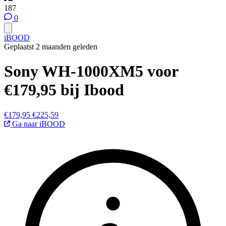
187
0
iBOOD
Geplaatst 2 maanden geleden
Sony WH-1000XM5 voor
€179,95 bij Ibood
€179,95
€225,59
Ga naar iBOOD