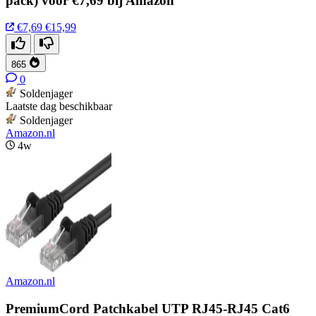
pack) voor €7,69 bij Amazon
€7,69
€15,99
865
0
Soldenjager
Laatste dag beschikbaar
Soldenjager
Amazon.nl
4w
Amazon.nl
PremiumCord Patchkabel UTP RJ45-RJ45 Cat6