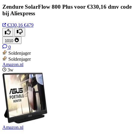
Zendure SolarFlow 800 Plus voor €330,16 dmv code
bij Aliexpress
€330,16
€479
1010
0
Soldenjager
Soldenjager
Amazon.nl
3w
Amazon.nl