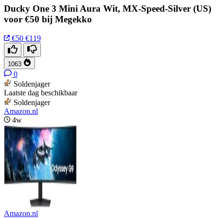
Ducky One 3 Mini Aura Wit, MX-Speed-Silver (US)
voor €50 bij Megekko
€50
€119
1063
0
Soldenjager
Laatste dag beschikbaar
Soldenjager
Amazon.nl
4w
Amazon.nl