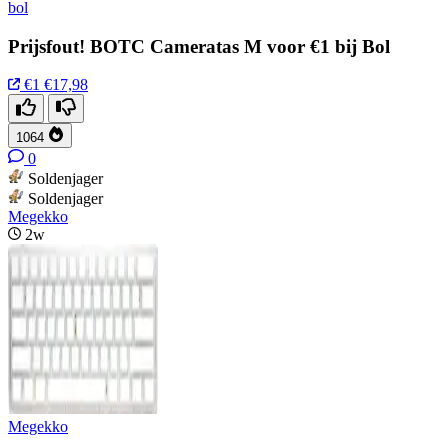
bol
Prijsfout! BOTC Cameratas M voor €1 bij Bol
€1
€17,98
1064
0
Soldenjager
Soldenjager
Megekko
2w
Megekko