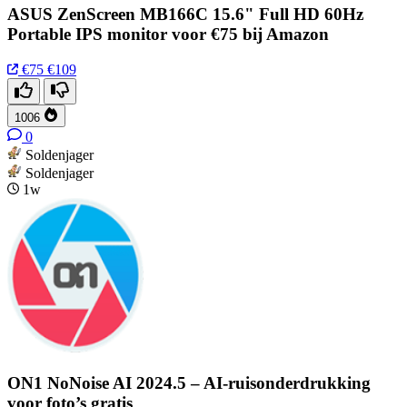
ASUS ZenScreen MB166C 15.6" Full HD 60Hz
Portable IPS monitor voor €75 bij Amazon
€75
€109
1006
0
Soldenjager
Soldenjager
1w
ON1 NoNoise AI 2024.5 – AI-ruisonderdrukking
voor foto’s gratis