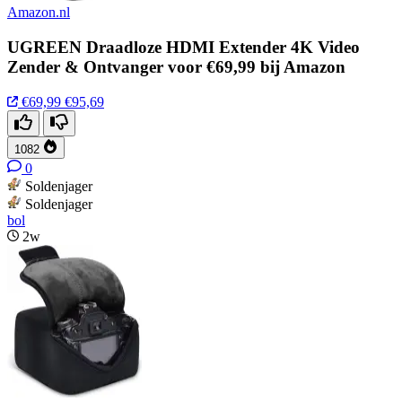
Amazon.nl
UGREEN Draadloze HDMI Extender 4K Video
Zender & Ontvanger voor €69,99 bij Amazon
€69,99
€95,69
1082
0
Soldenjager
Soldenjager
bol
2w