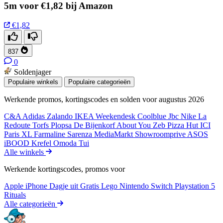
5m voor €1,82 bij Amazon
€1,82
837
0
Soldenjager
Populaire winkels
Populaire categorieën
Werkende promos, kortingscodes en solden voor augustus 2026
C&A
Adidas
Zalando
IKEA
Weekendesk
Coolblue
Jbc
Nike
La
Redoute
Torfs
Plopsa
De Bijenkorf
About You
Zeb
Pizza Hut
ICI
Paris XL
Farmaline
Sarenza
MediaMarkt
Showroomprive
ASOS
iBOOD
Krefel
Omoda
Tui
Alle winkels
Werkende kortingscodes, promos voor
Apple iPhone
Dagje uit
Gratis
Lego
Nintendo Switch
Playstation 5
Rituals
Alle categorieën