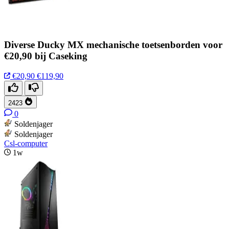
Diverse Ducky MX mechanische toetsenborden voor
€20,90 bij Caseking
€20,90
€119,90
2423
0
Soldenjager
Soldenjager
Csl-computer
1w