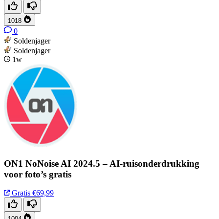
1018
0
Soldenjager
Soldenjager
1w
ON1 NoNoise AI 2024.5 – AI-ruisonderdrukking
voor foto’s gratis
Gratis
€69,99
1004