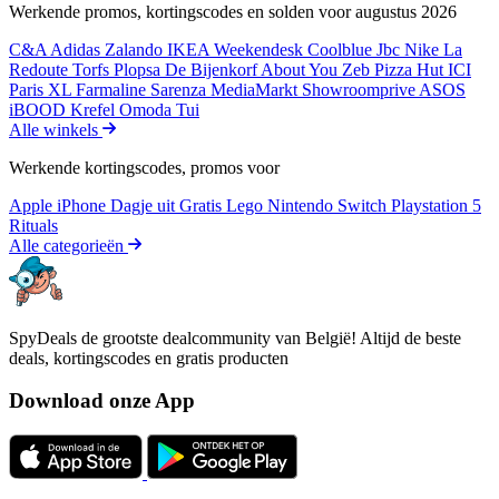
Werkende promos, kortingscodes en solden voor augustus 2026
C&A
Adidas
Zalando
IKEA
Weekendesk
Coolblue
Jbc
Nike
La
Redoute
Torfs
Plopsa
De Bijenkorf
About You
Zeb
Pizza Hut
ICI
Paris XL
Farmaline
Sarenza
MediaMarkt
Showroomprive
ASOS
iBOOD
Krefel
Omoda
Tui
Alle winkels
Werkende kortingscodes, promos voor
Apple iPhone
Dagje uit
Gratis
Lego
Nintendo Switch
Playstation 5
Rituals
Alle categorieën
SpyDeals de grootste dealcommunity van België! Altijd de beste
deals, kortingscodes en gratis producten
Download onze App