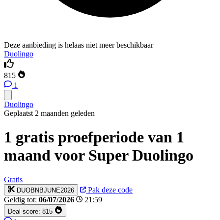
Deze aanbieding is helaas niet meer beschikbaar
Duolingo
815
1
Duolingo
Geplaatst 2 maanden geleden
1 gratis proefperiode van 1
maand voor Super Duolingo
Gratis
Pak deze code
DUOBNBJUNE2026
Geldig tot:
06/07/2026
21:59
Deal score:
815