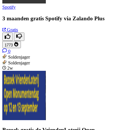
Spotify
3 maanden gratis Spotify via Zalando Plus
Gratis
1773
0
Soldenjager
Soldenjager
2w
Bezoek gratis de VriendenLoterij Open