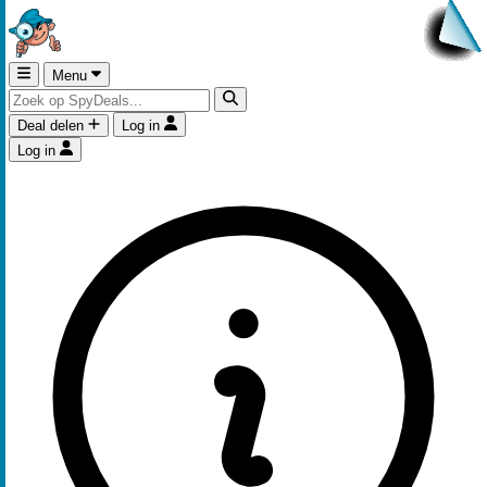
Menu
Deal delen
Log in
Log in