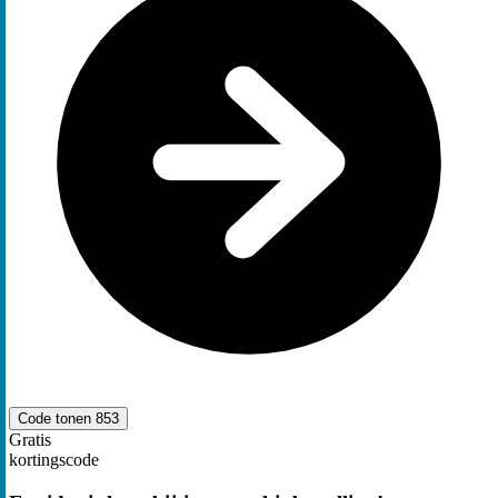
Code tonen
853
Gratis
kortingscode