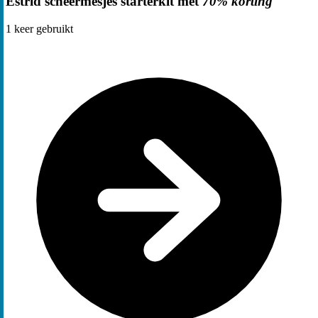
Estrid scheermesjes starterkit met
70% korting
1
keer gebruikt