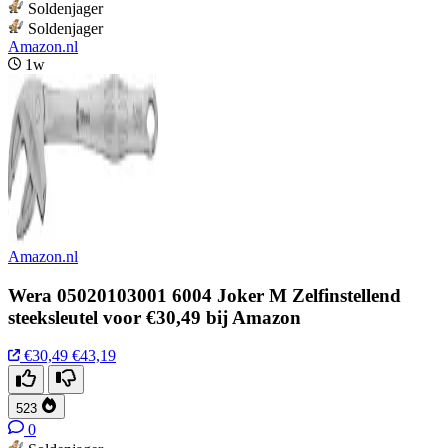
Soldenjager
Soldenjager
Amazon.nl
1w
Amazon.nl
Wera 05020103001 6004 Joker M Zelfinstellend
steeksleutel voor €30,49 bij Amazon
€30,49
€43,19
523
0