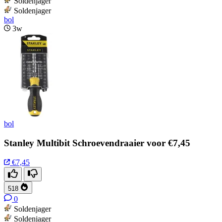
Soldenjager
Soldenjager
bol
3w
bol
Stanley Multibit Schroevendraaier voor €7,45
€7,45
518
0
Soldenjager
Soldenjager