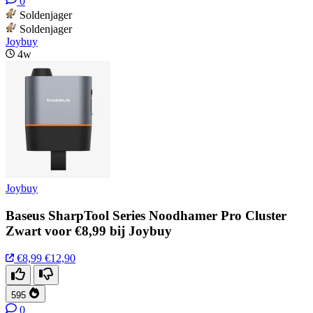
0
Soldenjager
Soldenjager
Joybuy
4w
Joybuy
Baseus SharpTool Series Noodhamer Pro Cluster
Zwart voor €8,99 bij Joybuy
€8,99
€12,90
595
0