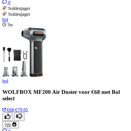
0
Soldenjager
Soldenjager
bol
3w
bol
WOLFBOX MF200 Air Duster voor €68 met Bol
select
€68
€79,95
722