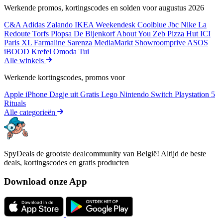
Werkende promos, kortingscodes en solden voor augustus 2026
C&A
Adidas
Zalando
IKEA
Weekendesk
Coolblue
Jbc
Nike
La
Redoute
Torfs
Plopsa
De Bijenkorf
About You
Zeb
Pizza Hut
ICI
Paris XL
Farmaline
Sarenza
MediaMarkt
Showroomprive
ASOS
iBOOD
Krefel
Omoda
Tui
Alle winkels
Werkende kortingscodes, promos voor
Apple iPhone
Dagje uit
Gratis
Lego
Nintendo Switch
Playstation 5
Rituals
Alle categorieën
SpyDeals de grootste dealcommunity van België! Altijd de beste
deals, kortingscodes en gratis producten
Download onze App