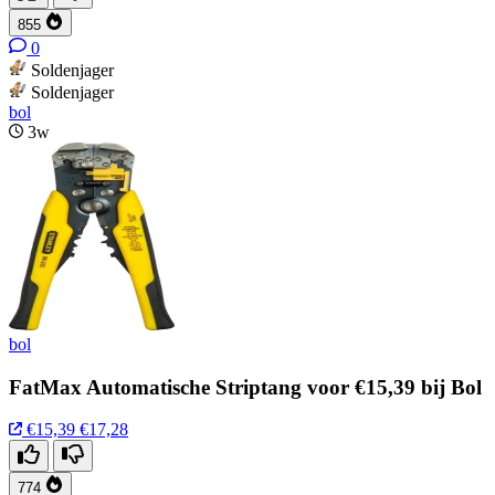
855
0
Soldenjager
Soldenjager
bol
3w
bol
FatMax Automatische Striptang voor €15,39 bij Bol
€15,39
€17,28
774