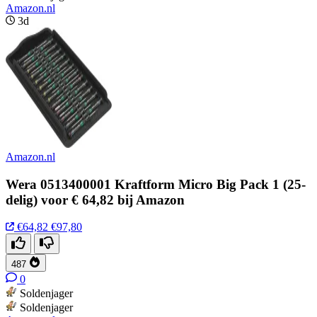
Amazon.nl
3d
Amazon.nl
Wera 0513400001 Kraftform Micro Big Pack 1 (25-
delig) voor € 64,82 bij Amazon
€64,82
€97,80
487
0
Soldenjager
Soldenjager