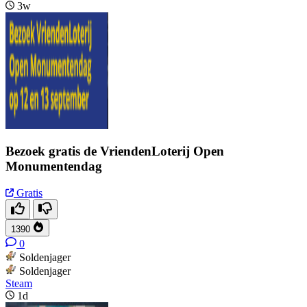
3w
Bezoek gratis de VriendenLoterij Open
Monumentendag
Gratis
1390
0
Soldenjager
Soldenjager
Steam
1d