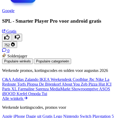
Google
SPL - Smarter Player Pro voor android gratis
Gratis
752
0
Soldenjager
Populaire winkels
Populaire categorieën
Werkende promos, kortingscodes en solden voor augustus 2026
C&A
Adidas
Zalando
IKEA
Weekendesk
Coolblue
Jbc
Nike
La
Redoute
Torfs
Plopsa
De Bijenkorf
About You
Zeb
Pizza Hut
ICI
Paris XL
Farmaline
Sarenza
MediaMarkt
Showroomprive
ASOS
iBOOD
Krefel
Omoda
Tui
Alle winkels
Werkende kortingscodes, promos voor
Apple iPhone
Dagje uit
Gratis
Lego
Nintendo Switch
Playstation 5