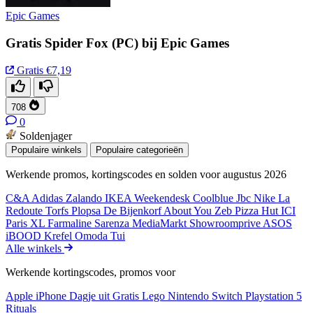
Epic Games
Gratis Spider Fox (PC) bij Epic Games
Gratis
€7,19
708
0
Soldenjager
Populaire winkels
Populaire categorieën
Werkende promos, kortingscodes en solden voor augustus 2026
C&A
Adidas
Zalando
IKEA
Weekendesk
Coolblue
Jbc
Nike
La
Redoute
Torfs
Plopsa
De Bijenkorf
About You
Zeb
Pizza Hut
ICI
Paris XL
Farmaline
Sarenza
MediaMarkt
Showroomprive
ASOS
iBOOD
Krefel
Omoda
Tui
Alle winkels
Werkende kortingscodes, promos voor
Apple iPhone
Dagje uit
Gratis
Lego
Nintendo Switch
Playstation 5
Rituals