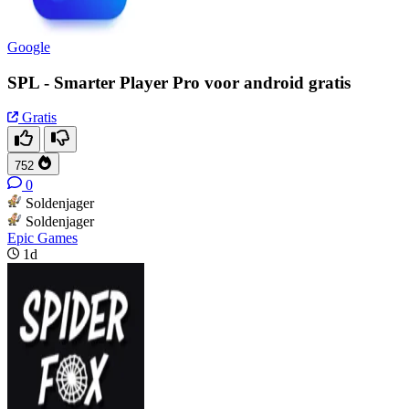
Google
SPL - Smarter Player Pro voor android gratis
Gratis
752
0
Soldenjager
Soldenjager
Epic Games
1d