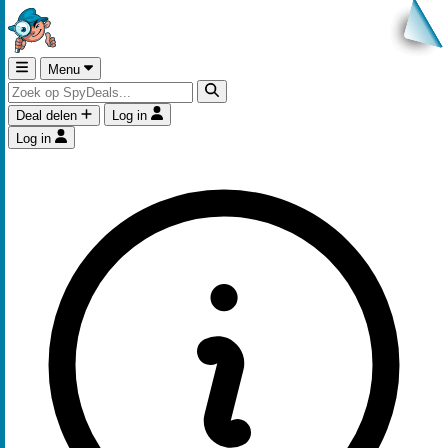
Menu
Deal delen
Log in
Log in