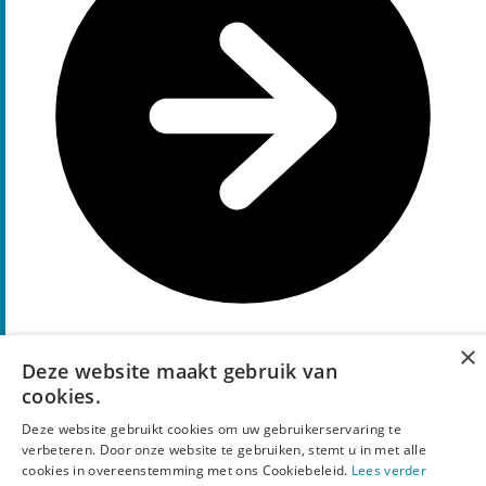
×
Code tonen
S15
Deze website maakt gebruik van
15%
cookies.
Korting
kortingscode
Deze website gebruikt cookies om uw gebruikerservaring te
verbeteren. Door onze website te gebruiken, stemt u in met alle
Geniet van
15%
EXTRA
korting
op de sale met deze
cookies in overeenstemming met ons Cookiebeleid.
Lees verder