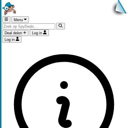
Menu
Deal delen
Log in
Log in