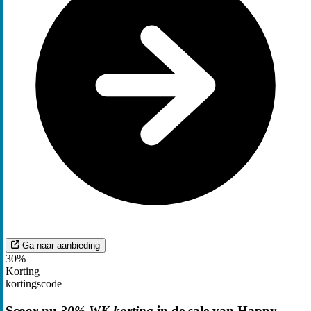
Ga naar aanbieding
30%
Korting
kortingscode
Scoor nu
30% WK korting
in de sale van Happy