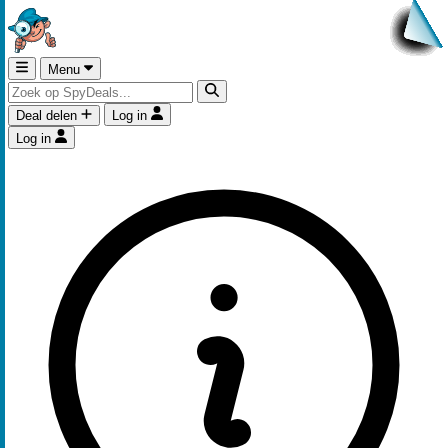
Menu
Deal delen
Log in
Log in