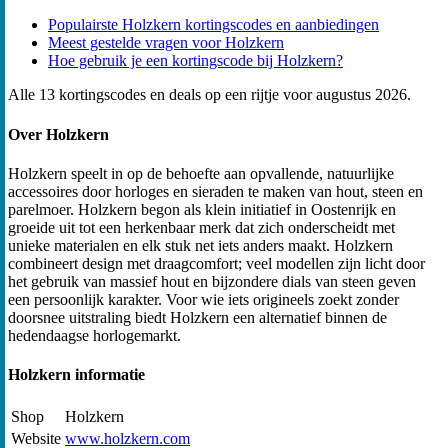
Populairste Holzkern kortingscodes en aanbiedingen
Meest gestelde vragen voor Holzkern
Hoe gebruik je een kortingscode bij Holzkern?
Alle 13 kortingscodes en deals op een rijtje voor augustus 2026.
Over Holzkern
Holzkern speelt in op de behoefte aan opvallende, natuurlijke
accessoires door horloges en sieraden te maken van hout, steen en
parelmoer. Holzkern begon als klein initiatief in Oostenrijk en
groeide uit tot een herkenbaar merk dat zich onderscheidt met
unieke materialen en elk stuk net iets anders maakt. Holzkern
combineert design met draagcomfort; veel modellen zijn licht door
het gebruik van massief hout en bijzondere dials van steen geven
een persoonlijk karakter. Voor wie iets origineels zoekt zonder
doorsnee uitstraling biedt Holzkern een alternatief binnen de
hedendaagse horlogemarkt.
Holzkern informatie
Shop
Holzkern
Website
www.holzkern.com