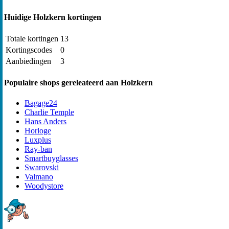
Huidige Holzkern kortingen
Totale kortingen
13
Kortingscodes
0
Aanbiedingen
3
Populaire shops gereleateerd aan Holzkern
Bagage24
Charlie Temple
Hans Anders
Horloge
Luxplus
Ray-ban
Smartbuyglasses
Swarovski
Valmano
Woodystore