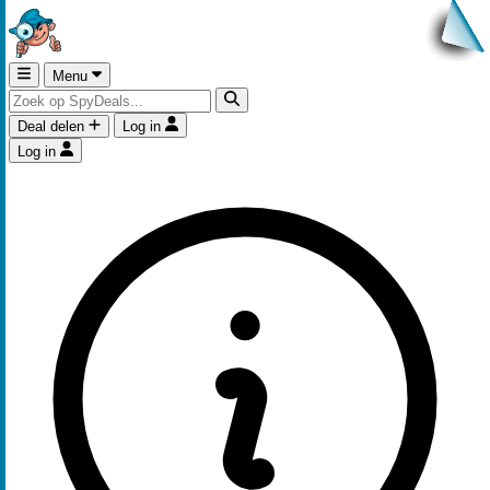
Menu
Deal delen
Log in
Log in