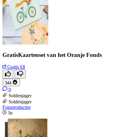
GratisKaartenset van het Oranje Fonds
Gratis
€8
344
0
Soldenjager
Soldenjager
Fotoproducten
3u