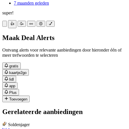
7 maanden geleden
super!
👍
🥳
👀
😍
💅
Maak Deal Alerts
Ontvang alerts voor relevante aanbiedingen door hieronder één of
meer trefwoorden te selecteren
gratis
kaartje2go
lidl
app
Plus
Toevoegen
Gerelateerde aanbiedingen
Soldenjager