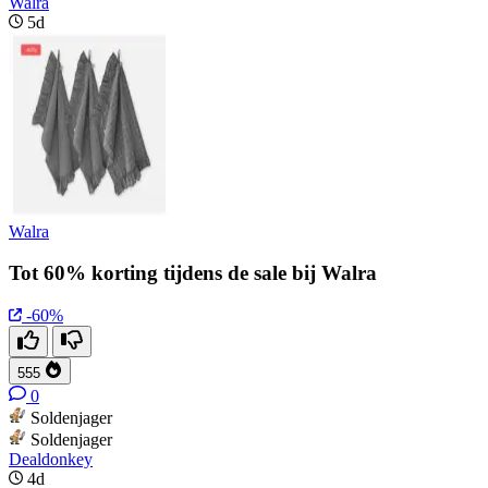
Walra
5d
Walra
Tot 60% korting tijdens de sale bij Walra
-60%
555
0
Soldenjager
Soldenjager
Dealdonkey
4d