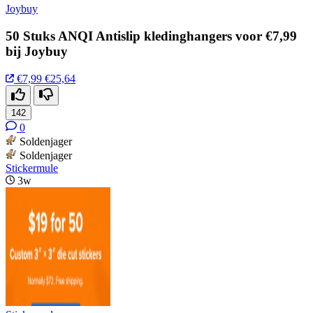
Joybuy
50 Stuks ANQI Antislip kledinghangers voor €7,99
bij Joybuy
€7,99
€25,64
142
0
Soldenjager
Soldenjager
Stickermule
3w