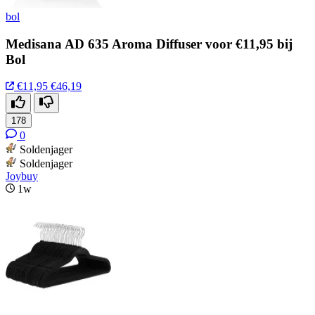
bol
Medisana AD 635 Aroma Diffuser voor €11,95 bij
Bol
€11,95
€46,19
178
0
Soldenjager
Soldenjager
Joybuy
1w