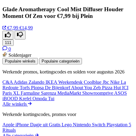
Glade Aromatherapy Cool Mist Diffuser Houder
Moment Of Zen voor €7,99 bij Plein
€7,99
€14,99
111
0
Soldenjager
Populaire winkels
Populaire categorieën
Werkende promos, kortingscodes en solden voor augustus 2026
C&A
Adidas
Zalando
IKEA
Weekendesk
Coolblue
Jbc
Nike
La
Redoute
Torfs
Plopsa
De Bijenkorf
About You
Zeb
Pizza Hut
ICI
Paris XL
Farmaline
Sarenza
MediaMarkt
Showroomprive
ASOS
iBOOD
Krefel
Omoda
Tui
Alle winkels
Werkende kortingscodes, promos voor
Apple iPhone
Dagje uit
Gratis
Lego
Nintendo Switch
Playstation 5
Rituals
Alle categorieën