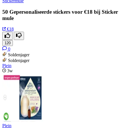
Stickermule
50 Gepersonaliseerde stickers voor €18 bij Sticker
mule
€18
120
0
Soldenjager
Soldenjager
Plein
3w
Plein