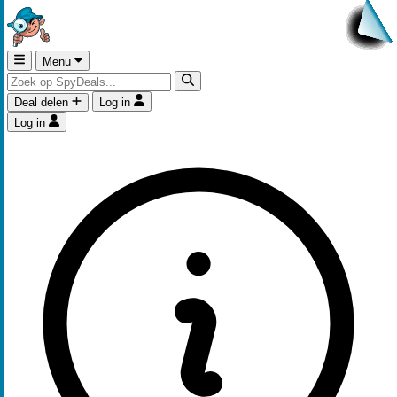
Menu
Deal delen
Log in
Log in