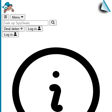
Menu
Deal delen
Log in
Log in