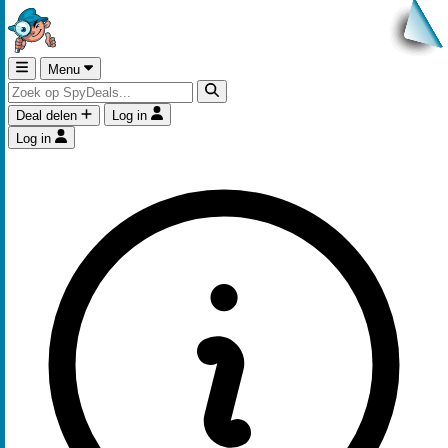
Menu
Deal delen
Log in
Log in