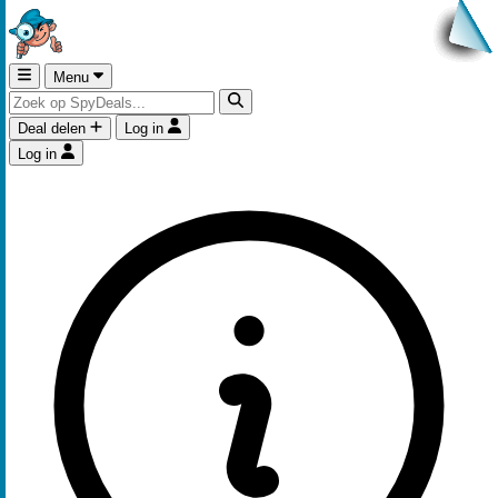
Menu
Deal delen
Log in
Log in