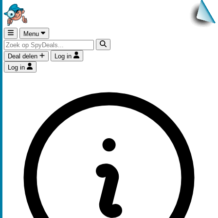
Menu
Deal delen
Log in
Log in