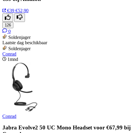
€39
€52,90
126
0
Soldenjager
Laatste dag beschikbaar
Soldenjager
Conrad
1mnd
Conrad
Jabra Evolve2 50 UC Mono Headset voor €67,99 bij