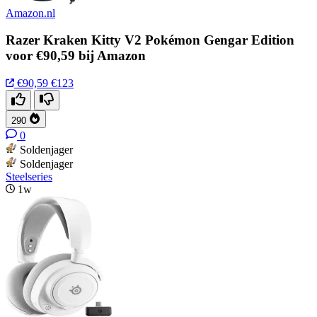
Amazon.nl
Razer Kraken Kitty V2 Pokémon Gengar Edition
voor €90,59 bij Amazon
€90,59
€123
290
0
Soldenjager
Soldenjager
Steelseries
1w