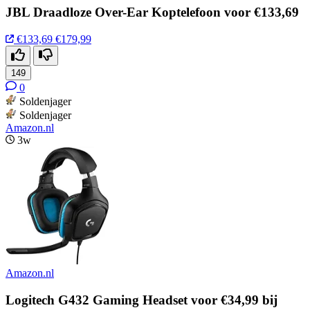
JBL Draadloze Over-Ear Koptelefoon voor €133,69
€133,69
€179,99
149
0
Soldenjager
Soldenjager
Amazon.nl
3w
Amazon.nl
Logitech G432 Gaming Headset voor €34,99 bij