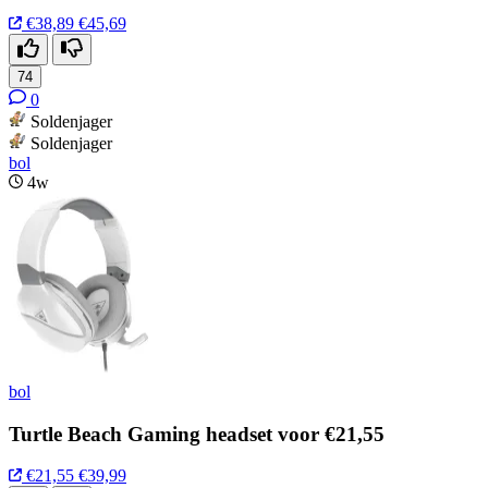
€38,89
€45,69
74
0
Soldenjager
Soldenjager
bol
4w
bol
Turtle Beach Gaming headset voor €21,55
€21,55
€39,99