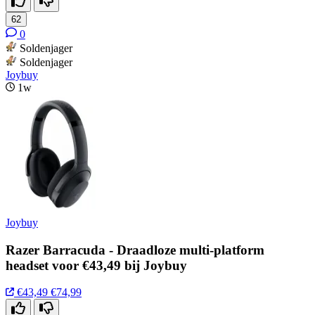
62
0
Soldenjager
Soldenjager
Joybuy
1w
Joybuy
Razer Barracuda - Draadloze multi-platform
headset voor €43,49 bij Joybuy
€43,49
€74,99