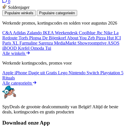
0
Soldenjager
Populaire winkels
Populaire categorieën
Werkende promos, kortingscodes en solden voor augustus 2026
C&A
Adidas
Zalando
IKEA
Weekendesk
Coolblue
Jbc
Nike
La
Redoute
Torfs
Plopsa
De Bijenkorf
About You
Zeb
Pizza Hut
ICI
Paris XL
Farmaline
Sarenza
MediaMarkt
Showroomprive
ASOS
iBOOD
Krefel
Omoda
Tui
Alle winkels
Werkende kortingscodes, promos voor
Apple iPhone
Dagje uit
Gratis
Lego
Nintendo Switch
Playstation 5
Rituals
Alle categorieën
SpyDeals de grootste dealcommunity van België! Altijd de beste
deals, kortingscodes en gratis producten
Download onze App