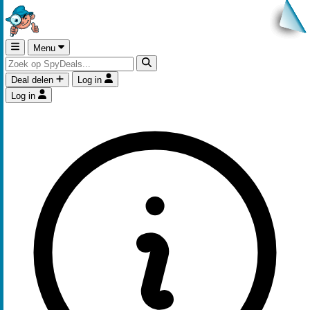
Menu
Deal delen
Log in
Log in