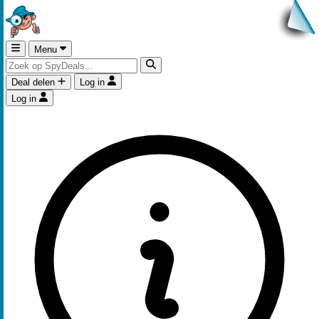
Menu
Deal delen
Log in
Log in