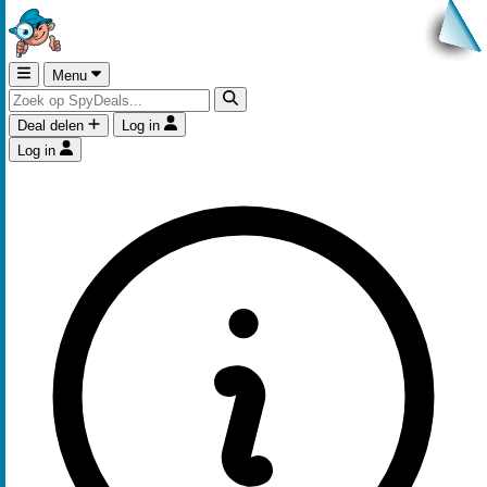
Menu
Deal delen
Log in
Log in