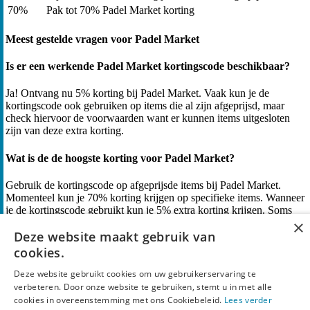
70%
Pak tot 70% Padel Market korting
Meest gestelde vragen voor Padel Market
Is er een werkende Padel Market kortingscode beschikbaar?
Ja! Ontvang nu 5% korting bij Padel Market. Vaak kun je de
kortingscode ook gebruiken op items die al zijn afgeprijsd, maar
check hiervoor de voorwaarden want er kunnen items uitgesloten
zijn van deze extra korting.
Wat is de de hoogste korting voor Padel Market?
Gebruik de kortingscode op afgeprijsde items bij Padel Market.
Momenteel kun je 70% korting krijgen op specifieke items. Wanneer
je de kortingscode gebruikt kun je 5% extra korting krijgen. Soms
werkt de code niet aangezien er specifieke voorwaarden kunnen
×
Deze website maakt gebruik van
gelden.
cookies.
Welke betaalopties biedt Padel Market aan?
Deze website gebruikt cookies om uw gebruikerservaring te
verbeteren. Door onze website te gebruiken, stemt u in met alle
Je bestelt bij Padelmarket uit de outlet/sale of met een kortingscode.
cookies in overeenstemming met ons Cookiebeleid.
Lees verder
Je vindt paddels, ballen, tassen en kleding. Betaalmethodes: