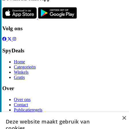
Volg ons
SpyDeals
Home
Categorieën
Winkels
Gratis
Over
Over ons
Contact
Publicatieregels
×
Legal
Deze website maakt gebruik van
cookies.