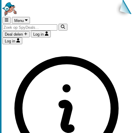
Menu
Deal delen
Log in
Log in