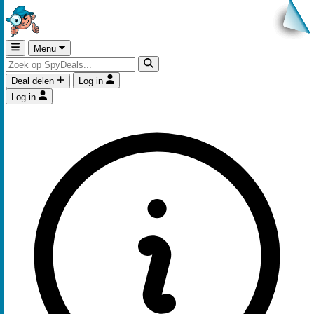
Menu
Deal delen
Log in
Log in