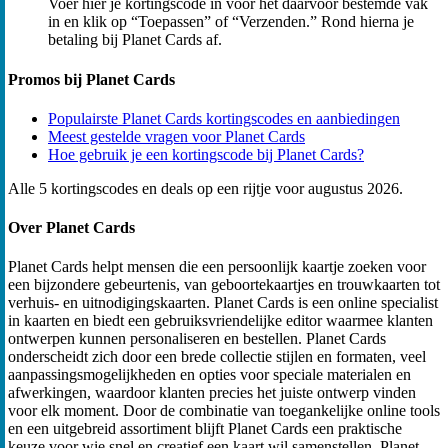
Voer hier je kortingscode in voor het daarvoor bestemde vak
in en klik op “Toepassen” of “Verzenden.” Rond hierna je
betaling bij Planet Cards af.
Promos bij Planet Cards
Populairste Planet Cards kortingscodes en aanbiedingen
Meest gestelde vragen voor Planet Cards
Hoe gebruik je een kortingscode bij Planet Cards?
Alle 5 kortingscodes en deals op een rijtje voor augustus 2026.
Over Planet Cards
Planet Cards helpt mensen die een persoonlijk kaartje zoeken voor
een bijzondere gebeurtenis, van geboortekaartjes en trouwkaarten tot
verhuis- en uitnodigingskaarten. Planet Cards is een online specialist
in kaarten en biedt een gebruiksvriendelijke editor waarmee klanten
ontwerpen kunnen personaliseren en bestellen. Planet Cards
onderscheidt zich door een brede collectie stijlen en formaten, veel
aanpassingsmogelijkheden en opties voor speciale materialen en
afwerkingen, waardoor klanten precies het juiste ontwerp vinden
voor elk moment. Door de combinatie van toegankelijke online tools
en een uitgebreid assortiment blijft Planet Cards een praktische
keuze voor wie snel en creatief een kaart wil samenstellen. Planet